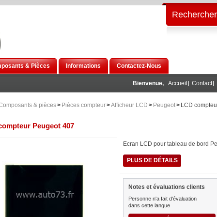
Rechercher
posants & Pièces
Informations
Contactez-Nous
Bienvenue,
Accueil
Contact
Composants & pièces
>
Pièces compteur
>
Afficheur LCD
>
Peugeot
>
LCD compteu
compteur Peugeot 407
Ecran LCD pour tableau de bord P
PLUS DE DÉTAILS
Notes et évaluations clients
Personne n'a fait d'évaluation
dans cette langue