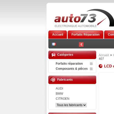
Accueil
Forfaits Réparation
Com
€
Catégories
Accueil
>
407
Forfaits réparation
LCD 
Composants & pièces
Fabricants
AUDI
BMW
CITROEN