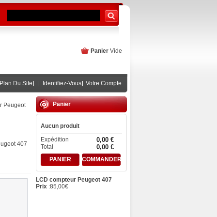
Panier
Vide
Plan Du Site
Identifiez-Vous
Votre Compte
Panier
r Peugeot
Aucun produit
Expédition
0,00 €
eugeot 407
Total
0,00 €
PANIER
COMMANDER
LCD compteur Peugeot 407
Prix
:
85,00
€