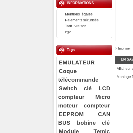
INFORMATIONS
Mentions légales
Paiements sécurisés
Tarif livraison
cgv
Imprimer
Tags
EN SA
EMULATEUR
Afficheur
Coque
Montage fa
télécommande
Switch clé
LCD
compteur
Micro
moteur compteur
EEPROM
CAN
BUS
bobine clé
Module Temic