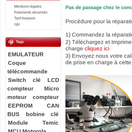
Mentions légales
Pas de passage chez le conc
Paiements sécurisés
Tarif livraison
Procédure pour la réparati
cgv
1) Commandez la réparatio
2) Téléchargez et Imprime
Tags
charge
cliquez ici
EMULATEUR
3) Envoyez nous votre ca
de prise en charge à cette
Coque
télécommande
Switch clé
LCD
compteur
Micro
moteur compteur
EEPROM
CAN
BUS
bobine clé
Module Temic
MCU Motorola