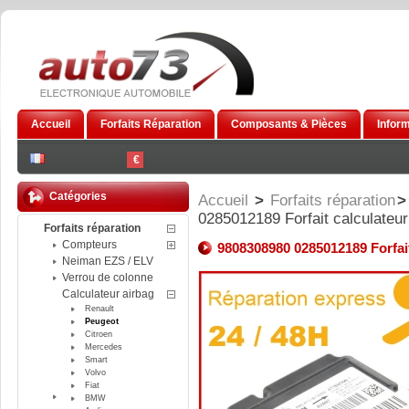
Accueil
Forfaits Réparation
Composants & Pièces
Infor
€
Catégories
Accueil
>
Forfaits réparation
>
0285012189 Forfait calculateu
Forfaits réparation
Compteurs
9808308980 0285012189 Forfait
Neiman EZS / ELV
Verrou de colonne
Calculateur airbag
Renault
Peugeot
Citroen
Mercedes
Smart
Volvo
Fiat
BMW