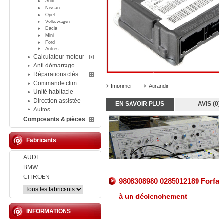
Audi
Nissan
Opel
Volkswagen
Dacia
Mini
Ford
Autres
Calculateur moteur
Anti-démarrage
Réparations clés
Commande clim
Imprimer
Agrandir
Unité habitacle
Direction assistée
EN SAVOIR PLUS
AVIS (0
Autres
Composants & pièces
Fabricants
AUDI
BMW
CITROEN
9808308980 0285012189 Forfai
à un déclenchement
INFORMATIONS