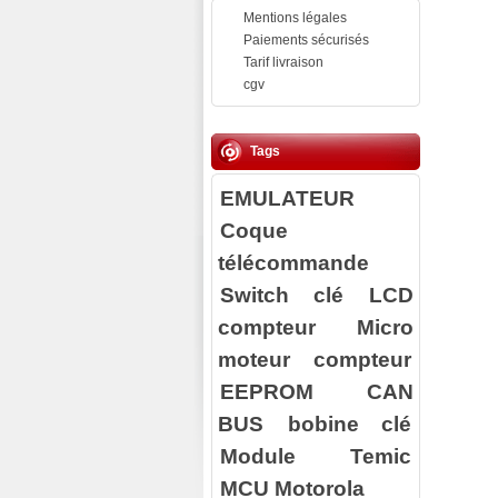
Mentions légales
Paiements sécurisés
Tarif livraison
cgv
Tags
EMULATEUR
Coque
télécommande
Switch clé
LCD
compteur
Micro
moteur compteur
EEPROM
CAN
BUS
bobine clé
Module Temic
MCU Motorola