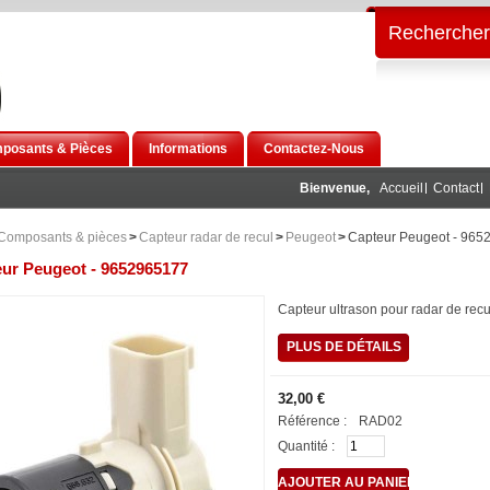
Rechercher
posants & Pièces
Informations
Contactez-Nous
Bienvenue,
Accueil
Contact
Composants & pièces
>
Capteur radar de recul
>
Peugeot
>
Capteur Peugeot - 965
ur Peugeot - 9652965177
Capteur ultrason pour radar de rec
PLUS DE DÉTAILS
32,00 €
Référence :
RAD02
Quantité :