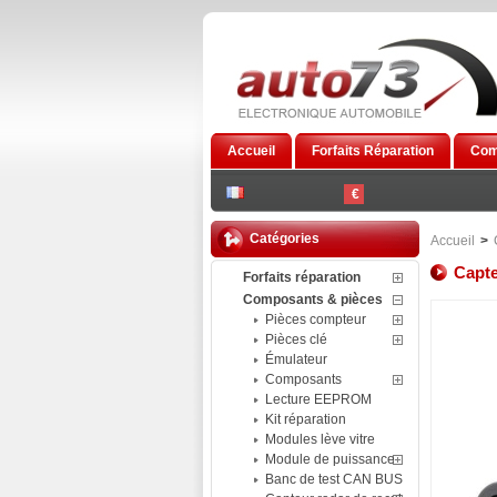
Accueil
Forfaits Réparation
Com
€
Catégories
Accueil
>
Capte
Forfaits réparation
Composants & pièces
Pièces compteur
Pièces clé
Émulateur
Composants
Lecture EEPROM
Kit réparation
Modules lève vitre
Module de puissance
Banc de test CAN BUS