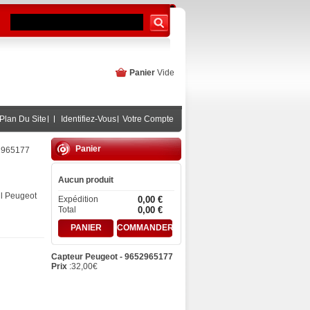
Panier
Vide
Plan Du Site
Identifiez-Vous
Votre Compte
Panier
2965177
Aucun produit
ul Peugeot
Expédition
0,00 €
Total
0,00 €
PANIER
COMMANDER
Capteur Peugeot - 9652965177
Prix
:
32,00
€