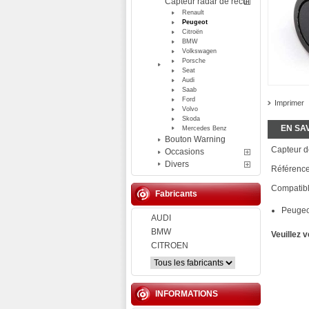
Capteur radar de recul
Renault
Peugeot
Citroën
BMW
Volkswagen
Porsche
Seat
Audi
Saab
Ford
Imprimer
Volvo
Skoda
EN SA
Mercedes Benz
Bouton Warning
Capteur d
Occasions
Divers
Référenc
Compatibl
Fabricants
Peugeo
AUDI
BMW
Veuillez 
CITROEN
INFORMATIONS