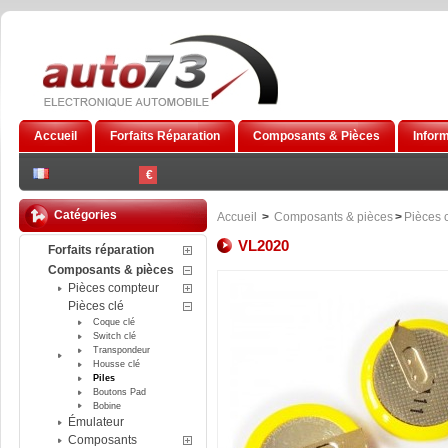
Accueil
Forfaits Réparation
Composants & Pièces
Infor
€
Catégories
Accueil
>
Composants & pièces
>
Pièces 
VL2020
Forfaits réparation
Composants & pièces
Pièces compteur
Pièces clé
Coque clé
Switch clé
Transpondeur
Housse clé
Piles
Boutons Pad
Bobine
Émulateur
Composants