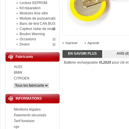
Lecture EEPROM
Kit réparation
Modules lève vitre
Module de puissance
Banc de test CAN BUS
Capteur radar de recul
Bouton Warning
Occasions
Imprimer
Agrandir
Divers
EN SAVOIR PLUS
AVIS (0
Fabricants
Batterie rechargeable
VL2020
pour clé e
AUDI
BMW
CITROEN
INFORMATIONS
Mentions légales
Paiements sécurisés
Tarif livraison
cgv