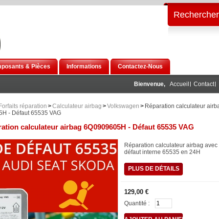
Rechercher
posants & Pièces
Informations
Contactez-Nous
Bienvenue,
Accueil
Contact
Forfaits réparation
>
Calculateur airbag
>
Volkswagen
>
Réparation calculateur airb
H - Défaut 65535 VAG
ation calculateur airbag 6Q0909605H - Défaut 65535 VAG
Réparation calculateur airbag avec
défaut interne 65535 en 24H
PLUS DE DÉTAILS
129,00 €
Quantité :