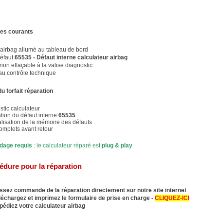
s courants
airbag allumé au tableau de bord
éfaut
65535 - Défaut interne calculateur airbag
non effaçable à la valise diagnostic
au contrôle technique
u forfait réparation
tic calculateur
ion du défaut interne
65535
alisation de la mémoire des défauts
omplets avant retour
dage requis
: le calculateur réparé est
plug & play
édure pour la réparation
ssez commande de la réparation directement sur notre site internet
léchargez et imprimez le formulaire de prise en charge -
CLIQUEZ-ICI
pédiez votre calculateur airbag