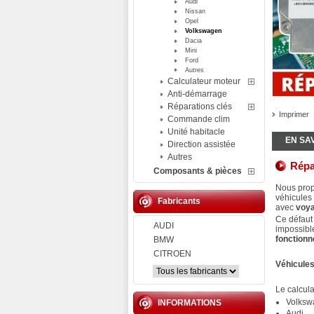
Audi
Nissan
Opel
Volkswagen
Dacia
Mini
Ford
Autres
Calculateur moteur
Anti-démarrage
Réparations clés
Imprimer
Commande clim
Unité habitacle
EN SA
Direction assistée
Autres
Répa
Composants & pièces
Nous pro
véhicules
Fabricants
avec
voya
Ce défaut 
AUDI
impossibl
fonctionn
BMW
CITROEN
Véhicule
Le calcul
Volksw
INFORMATIONS
Audi