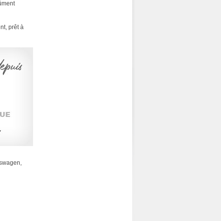
ûment
t, prêt à
kswagen,