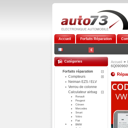
Accueil
Forfaits Réparation
Com
€
Catégories
Accueil
>
6Q0909605
Forfaits réparation
Répar
Compteurs
Neiman EZS / ELV
Verrou de colonne
Calculateur airbag
Renault
Peugeot
Citroen
Mercedes
Smart
Volvo
Fiat
BMW