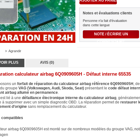
Notes et évaluations clients
Personne n'a fait d'évaluation
dans cette langue
NOTE / ÉCRIRE UN
COMMENTAIRE
Agrandir
VOIR PLUS
AVIS (0)
ration calculateur airbag 6Q0909605H - Défaut interne 65535
posons un
forfait de réparation du calculateur airbag référence 6Q0909605H
, d
 du groupe
VAG (Volkswagen, Audi, Skoda, Seat)
présentant le
code défaut inter
nt airbag allumé en permanence
.
est lié à une
défaillance électronique interne du calculateur airbag
, généraleme
e à supprimer avec un simple diagnostic OBD. La réparation permet de
restaurer l
ement d’origine
sans remplacement du calculateur.
s compatibles
ateur airbag 6Q0909605H est monté sur de nombreux modèles du groupe VAG, no
agen