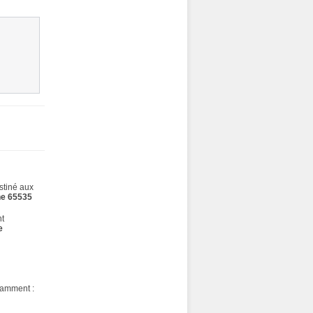
estiné aux
ne 65535
nt
e
tamment :