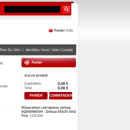
Panier
Vide
Plan Du Site
Identifiez-Vous
Votre Compte
Panier
ag
Aucun produit
Expédition
0,00 €
 code
Total
0,00 €
PANIER
COMMANDER
Réparation calculateur airbag
6Q0909605H - Défaut 65535 VAG
Prix
:
129,00
€