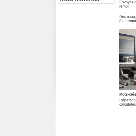
Envoyez-n
rempli
Dès récept
être remo
Mots-clé
Réparatio
calculate