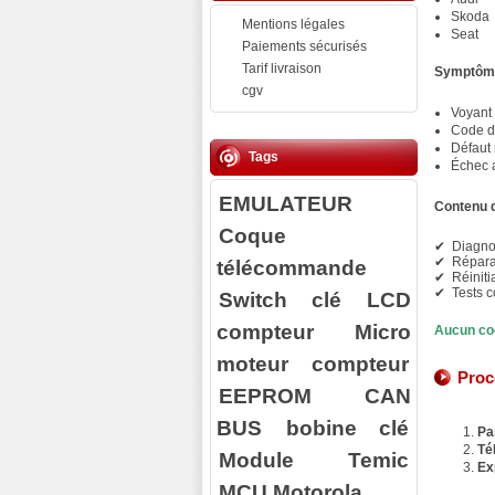
Skoda
Mentions légales
Seat
Paiements sécurisés
Tarif livraison
Symptôme
cgv
Voyant 
Code d
Défaut 
Tags
Échec 
EMULATEUR
Contenu d
Coque
✔ Diagnos
✔ Réparat
télécommande
✔ Réiniti
✔ Tests c
Switch clé
LCD
compteur
Micro
Aucun co
moteur compteur
Proc
EEPROM
CAN
BUS
bobine clé
Pa
Té
Module Temic
Ex
MCU Motorola