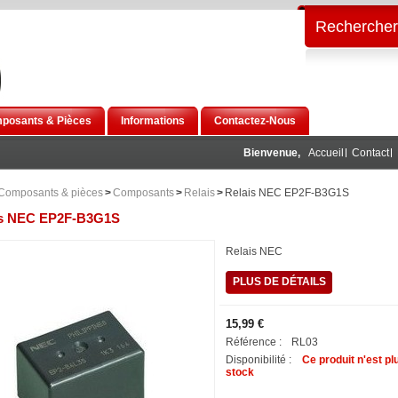
Rechercher
posants & Pièces
Informations
Contactez-Nous
Bienvenue,
Accueil
Contact
Composants & pièces
>
Composants
>
Relais
>
Relais NEC EP2F-B3G1S
is NEC EP2F-B3G1S
Relais NEC
PLUS DE DÉTAILS
15,99 €
Référence :
RL03
Disponibilité :
Ce produit n'est pl
stock