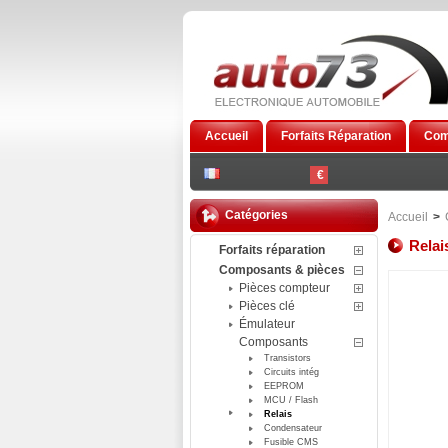
Accueil
Forfaits Réparation
Com
€
Catégories
Accueil
>
Rela
Forfaits réparation
Composants & pièces
Pièces compteur
Pièces clé
Émulateur
Composants
Transistors
Circuits intég
EEPROM
MCU / Flash
Relais
Condensateur
Fusible CMS