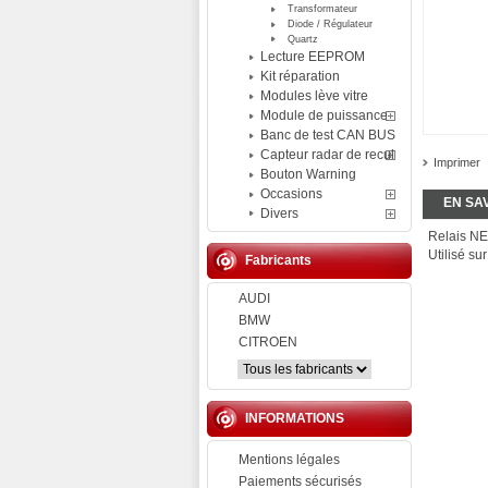
Transformateur
Diode / Régulateur
Quartz
Lecture EEPROM
Kit réparation
Modules lève vitre
Module de puissance
Banc de test CAN BUS
Capteur radar de recul
Imprimer
Bouton Warning
Occasions
EN SA
Divers
Relais N
Utilisé su
Fabricants
AUDI
BMW
CITROEN
INFORMATIONS
Mentions légales
Paiements sécurisés