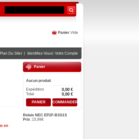
Panier
Vide
Plan Du Site
Identifiez-Vous
Votre Compte
Panier
Aucun produit
Expédition
0,00 €
Total
0,00 €
PANIER
COMMANDER
Relais NEC EP2F-B3G1S
Prix
:
15,99
€
us en