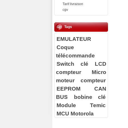
Tarif livraison
cgv
Tags
EMULATEUR
Coque
télécommande
Switch clé
LCD
compteur
Micro
moteur compteur
EEPROM
CAN
BUS
bobine clé
Module Temic
MCU Motorola