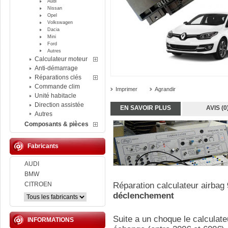
Audi
Nissan
Opel
Volkswagen
Dacia
Mini
Ford
Autres
Calculateur moteur
Anti-démarrage
Réparations clés
Commande clim
Imprimer
Agrandir
Unité habitacle
Direction assistée
EN SAVOIR PLUS
AVIS (0
Autres
Composants & pièces
Fabricants
AUDI
BMW
CITROEN
Réparation calculateur airbag
déclenchement
Suite a un choque le calculate
INFORMATIONS