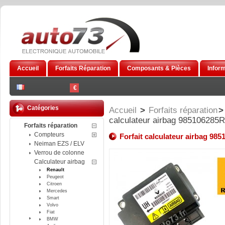
Accueil
Forfaits Réparation
Composants & Pièces
Infor
€
Catégories
Accueil
>
Forfaits réparation
>
calculateur airbag 985106285R
Forfaits réparation
Compteurs
Forfait calculateur airbag 98
Neiman EZS / ELV
Verrou de colonne
Calculateur airbag
Renault
Peugeot
Citroen
Mercedes
Smart
Volvo
Fiat
BMW