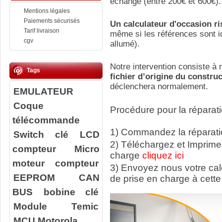
échange (entre 200€ et 600€).
Mentions légales
Paiements sécurisés
Un calculateur d'occasion r
Tarif livraison
même si les références sont id
cgv
allumé).
Notre intervention consiste à r
Tags
fichier d’origine du constru
déclenchera normalement.
EMULATEUR
Coque
Procédure pour la réparati
télécommande
1) Commandez la réparatio
Switch clé
LCD
2) Téléchargez et Imprime
compteur
Micro
charge
cliquez ici
moteur compteur
3) Envoyez nous votre ca
EEPROM
CAN
de prise en charge à cette
BUS
bobine clé
Module Temic
MCU Motorola