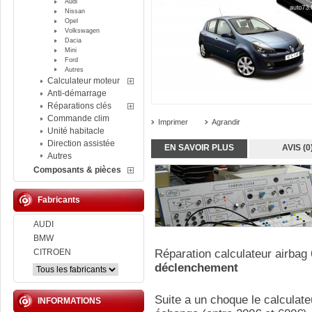
Audi
Nissan
Opel
Volkswagen
Dacia
Mini
Ford
Autres
Calculateur moteur
Anti-démarrage
Réparations clés
Commande clim
Imprimer
Agrandir
Unité habitacle
Direction assistée
EN SAVOIR PLUS
AVIS (0
Autres
Composants & pièces
Fabricants
AUDI
BMW
CITROEN
Réparation calculateur airbag
déclenchement
Suite a un choque le calculate
INFORMATIONS