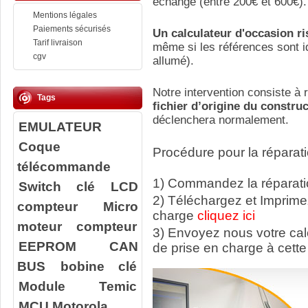
échange (entre 200€ et 600€).
Mentions légales
Paiements sécurisés
Un calculateur d'occasion r
Tarif livraison
même si les références sont id
cgv
allumé).
Notre intervention consiste à r
Tags
fichier d’origine du constru
déclenchera normalement.
EMULATEUR
Coque
Procédure pour la réparati
télécommande
1) Commandez la réparatio
Switch clé
LCD
2) Téléchargez et Imprime
compteur
Micro
charge
cliquez ici
moteur compteur
3) Envoyez nous votre ca
EEPROM
CAN
de prise en charge à cette
BUS
bobine clé
Module Temic
MCU Motorola