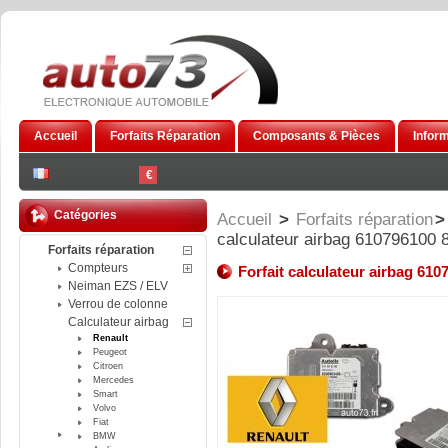
Accueil
Forfaits Réparation
Composants & Pièces
Infor
€
Catégories
Accueil
>
Forfaits réparation
>
calculateur airbag 610796100
Forfaits réparation
Compteurs
Forfait calculateur airbag 61
Neiman EZS / ELV
Verrou de colonne
Calculateur airbag
Renault
Peugeot
Citroen
Mercedes
Smart
Volvo
Fiat
BMW