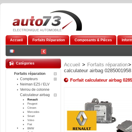
Accueil
Forfaits Réparation
Composants & Pièces
Infor
€
Catégories
Accueil
>
Forfaits réparation
>
calculateur airbag 028500195
Forfaits réparation
Compteurs
Forfait calculateur airbag 02
Neiman EZS / ELV
Verrou de colonne
Calculateur airbag
Renault
Peugeot
Citroen
Mercedes
Smart
Volvo
Fiat
BMW