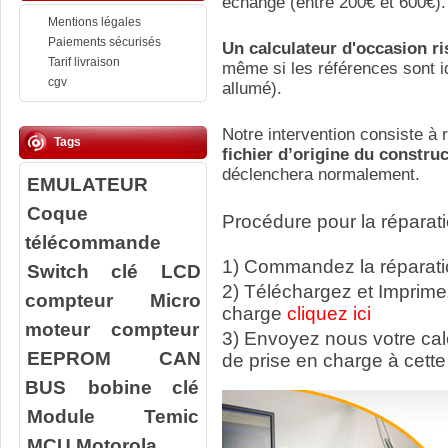
échange (entre 200€ et 600€).
Mentions légales
Paiements sécurisés
Un calculateur d'occasion r
Tarif livraison
même si les références sont id
cgv
allumé).
Notre intervention consiste à r
Tags
fichier d’origine du constru
déclenchera normalement.
EMULATEUR
Coque
Procédure pour la réparati
télécommande
1) Commandez la réparatio
Switch clé
LCD
2) Téléchargez et Imprime
compteur
Micro
charge
cliquez ici
moteur compteur
3) Envoyez nous votre ca
EEPROM
CAN
de prise en charge à cette
BUS
bobine clé
Module Temic
MCU Motorola