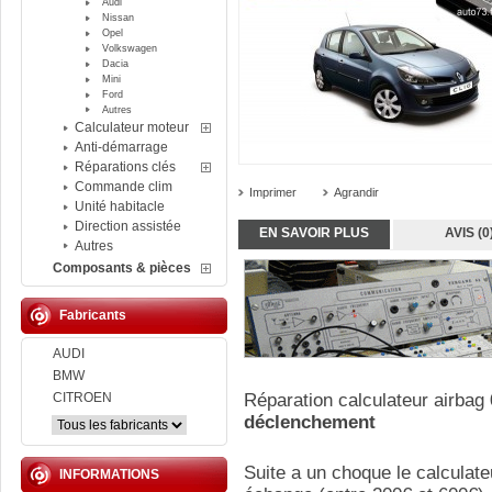
Audi
Nissan
Opel
Volkswagen
Dacia
Mini
Ford
Autres
Calculateur moteur
Anti-démarrage
Réparations clés
Commande clim
Imprimer
Agrandir
Unité habitacle
Direction assistée
EN SAVOIR PLUS
AVIS (0
Autres
Composants & pièces
Fabricants
AUDI
BMW
CITROEN
Réparation calculateur airbag
déclenchement
Suite a un choque le calculate
INFORMATIONS