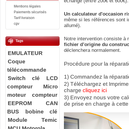
échange (entre 200€ et 600€).
Mentions légales
Paiements sécurisés
Un calculateur d'occasion r
Tarif livraison
même si les références sont id
cgv
allumé).
Notre intervention consiste à r
Tags
fichier d’origine du constru
déclenchera normalement.
EMULATEUR
Coque
Procédure pour la réparati
télécommande
1) Commandez la réparatio
Switch clé
LCD
2) Téléchargez et Imprime
compteur
Micro
charge
cliquez ici
moteur compteur
3) Envoyez nous votre ca
EEPROM
CAN
de prise en charge à cette
BUS
bobine clé
Module Temic
MCU Motorola