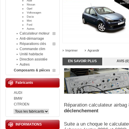
Audi
Nissan
Opel
Volkswagen
Dacia
Mini
Ford
Autres
Calculateur moteur
Anti-démarrage
Réparations clés
Commande clim
Imprimer
Agrandir
Unité habitacle
Direction assistée
EN SAVOIR PLUS
AVIS (0
Autres
Composants & pièces
Fabricants
AUDI
BMW
CITROEN
Réparation calculateur airbag
déclenchement
Suite a un choque le calculate
INFORMATIONS