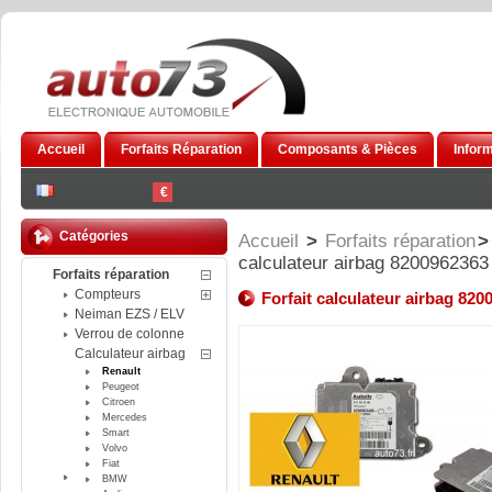
Accueil
Forfaits Réparation
Composants & Pièces
Infor
€
Catégories
Accueil
>
Forfaits réparation
>
calculateur airbag 8200962363
Forfaits réparation
Compteurs
Forfait calculateur airbag 820
Neiman EZS / ELV
Verrou de colonne
Calculateur airbag
Renault
Peugeot
Citroen
Mercedes
Smart
Volvo
Fiat
BMW