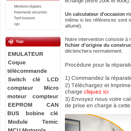
échange (entre 200€ et 600€).
Mentions légales
Paiements sécurisés
Un calculateur d'occasion r
Tarif livraison
même si les références sont id
cgv
allumé).
Notre intervention consiste à r
Tags
fichier d’origine du constru
déclenchera normalement.
EMULATEUR
Coque
Procédure pour la réparati
télécommande
1) Commandez la réparatio
Switch clé
LCD
2) Téléchargez et Imprime
compteur
Micro
charge
cliquez ici
moteur compteur
3) Envoyez nous votre ca
EEPROM
CAN
de prise en charge à cette
BUS
bobine clé
Module Temic
MCU Motorola