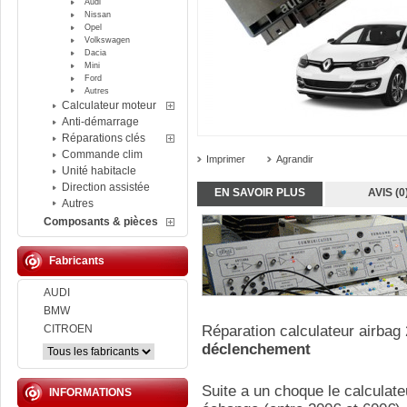
Audi
Nissan
Opel
Volkswagen
Dacia
Mini
Ford
Autres
Calculateur moteur
Anti-démarrage
Réparations clés
Commande clim
Imprimer
Agrandir
Unité habitacle
Direction assistée
EN SAVOIR PLUS
AVIS (0
Autres
Composants & pièces
Fabricants
AUDI
BMW
CITROEN
Réparation calculateur airbag
déclenchement
Suite a un choque le calculate
INFORMATIONS