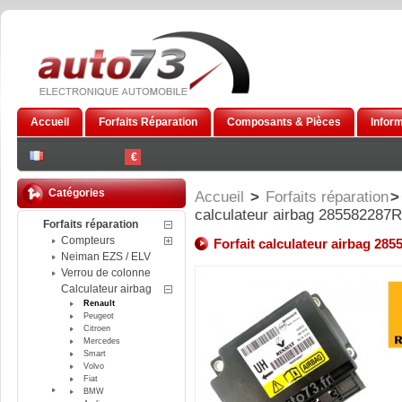
Accueil
Forfaits Réparation
Composants & Pièces
Infor
€
Catégories
Accueil
>
Forfaits réparation
>
calculateur airbag 285582287R
Forfaits réparation
Compteurs
Forfait calculateur airbag 28
Neiman EZS / ELV
Verrou de colonne
Calculateur airbag
Renault
Peugeot
Citroen
Mercedes
Smart
Volvo
Fiat
BMW