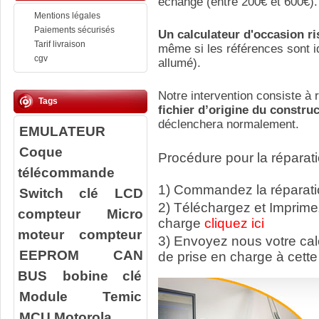
échange (entre 200€ et 600€).
Mentions légales
Paiements sécurisés
Un calculateur d'occasion r
Tarif livraison
même si les références sont id
cgv
allumé).
Notre intervention consiste à r
Tags
fichier d’origine du constru
déclenchera normalement.
EMULATEUR
Coque
Procédure pour la réparati
télécommande
1) Commandez la réparatio
Switch clé
LCD
2) Téléchargez et Imprime
compteur
Micro
charge
cliquez ici
moteur compteur
3) Envoyez nous votre ca
EEPROM
CAN
de prise en charge à cette
BUS
bobine clé
Module Temic
MCU Motorola