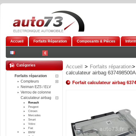
Accueil
Forfaits Réparation
Composants & Pièces
Infor
€
Catégories
Accueil
>
Forfaits réparation
>
calculateur airbag 63749850
Forfaits réparation
Compteurs
Forfait calculateur airbag 6
Neiman EZS / ELV
Verrou de colonne
Calculateur airbag
Renault
Peugeot
Citroen
Mercedes
Smart
Volvo
Fiat
BMW