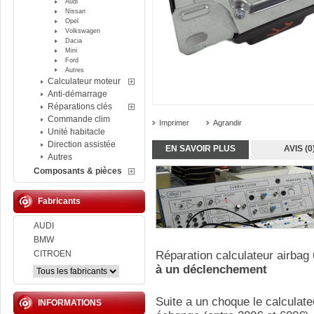
Audi
Nissan
Opel
Volkswagen
Dacia
Mini
Ford
Autres
Calculateur moteur
Anti-démarrage
Réparations clés
Commande clim
Imprimer
Agrandir
Unité habitacle
Direction assistée
EN SAVOIR PLUS
AVIS (0
Autres
Composants & pièces
Fabricants
AUDI
BMW
CITROEN
Réparation calculateur airbag
à un déclenchement
Suite a un choque le calculate
INFORMATIONS