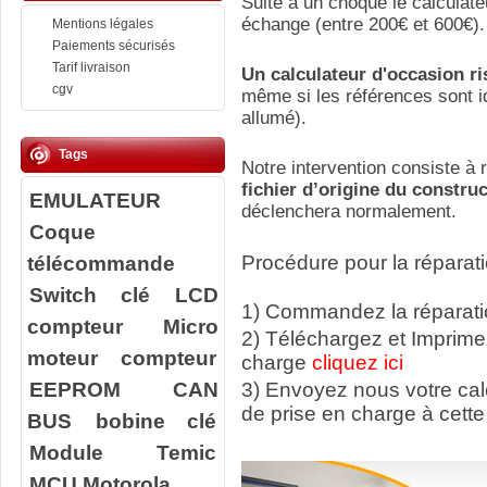
Suite a un choque le calculate
échange (entre 200€ et 600€).
Mentions légales
Paiements sécurisés
Tarif livraison
Un calculateur d'occasion r
cgv
même si les références sont id
allumé).
Tags
Notre intervention consiste à r
fichier d’origine du constru
EMULATEUR
déclenchera normalement.
Coque
télécommande
Procédure pour la réparati
Switch clé
LCD
1) Commandez la réparatio
compteur
Micro
2) Téléchargez et Imprime
moteur compteur
charge
cliquez ici
EEPROM
CAN
3) Envoyez nous votre ca
de prise en charge à cette
BUS
bobine clé
Module Temic
MCU Motorola