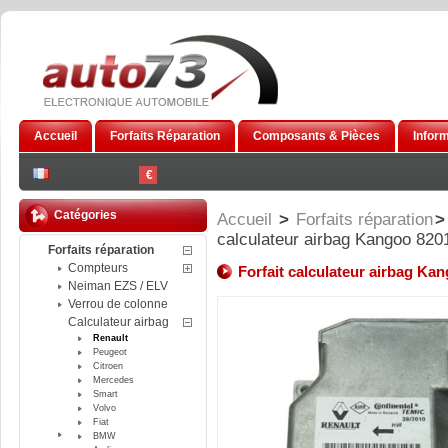
Accueil
Forfaits Réparation
Composants & Pièces
Infor
€
Catégories
Accueil
>
Forfaits réparation
>
calculateur airbag Kangoo 82
Forfaits réparation
Compteurs
Forfait calculateur airbag Ka
Neiman EZS / ELV
Verrou de colonne
Calculateur airbag
Renault
Peugeot
Citroen
Mercedes
Smart
Volvo
Fiat
BMW