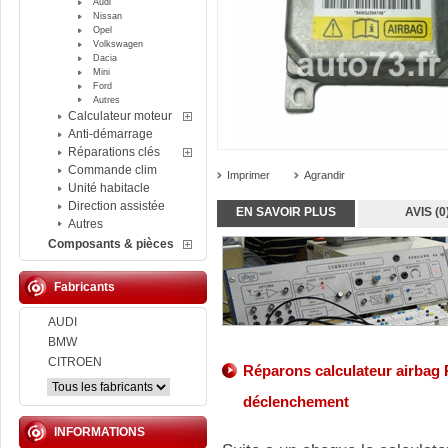
Audi
Nissan
Opel
Volkswagen
Dacia
Mini
Ford
Autres
Calculateur moteur
Anti-démarrage
Réparations clés
Commande clim
Imprimer
Agrandir
Unité habitacle
Direction assistée
EN SAVOIR PLUS
AVIS (0
Autres
Composants & pièces
Fabricants
AUDI
BMW
CITROEN
Réparons calculateur airbag
déclenchement
INFORMATIONS