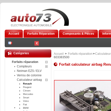
Accueil
Forfaits Réparation
Composants & Pièces
Infor
€
Catégories
Accueil
>
Forfaits réparation
>
Calculateur
603383500
Forfaits réparation
Forfait calculateur airbag Re
Compteurs
Neiman EZS / ELV
Verrou de colonne
Calculateur airbag
Renault
Peugeot
Citroen
Mercedes
Smart
Volvo
Fiat
BMW