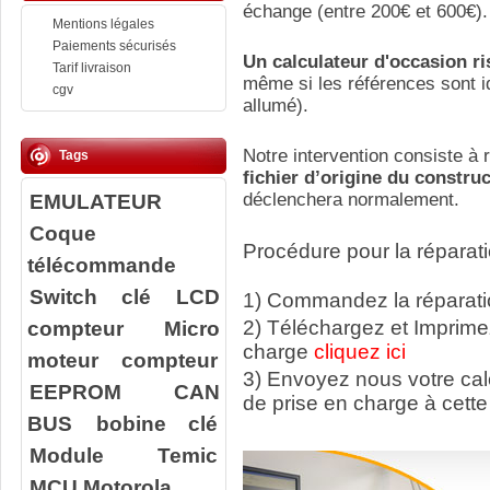
échange (entre 200€ et 600€).
Mentions légales
Paiements sécurisés
Un calculateur d'occasion r
Tarif livraison
même si les références sont id
cgv
allumé).
Notre intervention consiste à r
Tags
fichier d’origine du constru
EMULATEUR
déclenchera normalement.
Coque
Procédure pour la réparati
télécommande
Switch clé
LCD
1) Commandez la réparatio
compteur
Micro
2) Téléchargez et Imprime
charge
cliquez ici
moteur compteur
3) Envoyez nous votre ca
EEPROM
CAN
de prise en charge à cette
BUS
bobine clé
Module Temic
MCU Motorola