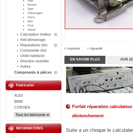
Audi
Nissan
Opel
Volkswagen
Dacia
Mini
Ford
Autres
Calculateur moteur
Anti-démarrage
Réparations clés
Imprimer
Agrandir
Commande clim
Unité habitacle
EN SAVOIR PLUS
AVIS (0
Direction assistée
Autres
Composants & pièces
Fabricants
AUDI
BMW
Forfait réparation calculateu
CITROEN
déclenchement
INFORMATIONS
Suite a un choque le calculate