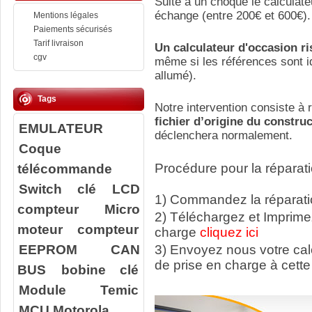
Suite a un choque le calculate
échange (entre 200€ et 600€).
Mentions légales
Paiements sécurisés
Tarif livraison
Un calculateur d'occasion r
cgv
même si les références sont id
allumé).
Tags
Notre intervention consiste à r
fichier d’origine du constru
EMULATEUR
déclenchera normalement.
Coque
télécommande
Procédure pour la réparati
Switch clé
LCD
1) Commandez la réparatio
compteur
Micro
2) Téléchargez et Imprime
moteur compteur
charge
cliquez ici
EEPROM
CAN
3) Envoyez nous votre ca
de prise en charge à cette
BUS
bobine clé
Module Temic
MCU Motorola