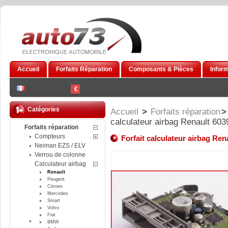
Accueil
Forfaits Réparation
Composants & Pièces
Infor
€
Catégories
Accueil
>
Forfaits réparation
>
calculateur airbag Renault 60
Forfaits réparation
Compteurs
Forfait calculateur airbag Re
Neiman EZS / ELV
Verrou de colonne
Calculateur airbag
Renault
Peugeot
Citroen
Mercedes
Smart
Volvo
Fiat
BMW