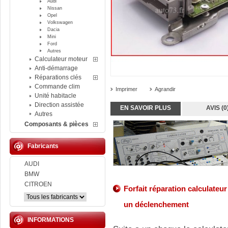
Audi
Nissan
Opel
Volkswagen
Dacia
Mini
Ford
Autres
Calculateur moteur
Anti-démarrage
Réparations clés
Commande clim
Imprimer
Agrandir
Unité habitacle
Direction assistée
EN SAVOIR PLUS
AVIS (0
Autres
Composants & pièces
Fabricants
AUDI
BMW
CITROEN
Forfait réparation calculateu
un déclenchement
INFORMATIONS