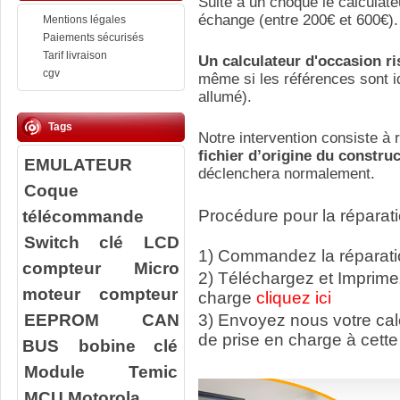
Suite a un choque le calculate
échange (entre 200€ et 600€).
Mentions légales
Paiements sécurisés
Tarif livraison
Un calculateur d'occasion r
cgv
même si les références sont id
allumé).
Tags
Notre intervention consiste à r
fichier d’origine du constru
EMULATEUR
déclenchera normalement.
Coque
télécommande
Procédure pour la réparati
Switch clé
LCD
1) Commandez la réparatio
compteur
Micro
2) Téléchargez et Imprime
moteur compteur
charge
cliquez ici
EEPROM
CAN
3) Envoyez nous votre ca
de prise en charge à cette
BUS
bobine clé
Module Temic
MCU Motorola