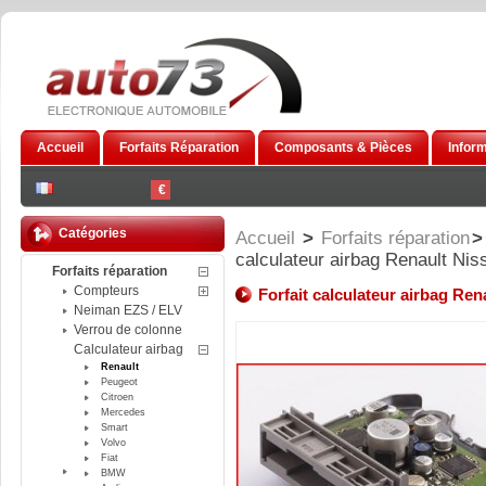
Accueil
Forfaits Réparation
Composants & Pièces
Infor
€
Catégories
Accueil
>
Forfaits réparation
>
calculateur airbag Renault Ni
Forfaits réparation
Compteurs
Forfait calculateur airbag Re
Neiman EZS / ELV
Verrou de colonne
Calculateur airbag
Renault
Peugeot
Citroen
Mercedes
Smart
Volvo
Fiat
BMW