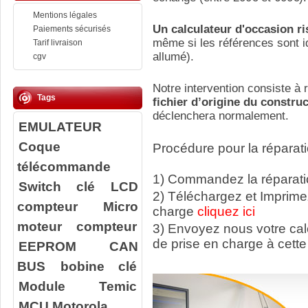
Mentions légales
Un calculateur d'occasion r
Paiements sécurisés
même si les références sont id
Tarif livraison
allumé).
cgv
Notre intervention consiste à r
Tags
fichier d’origine du constru
déclenchera normalement.
EMULATEUR
Coque
Procédure pour la réparati
télécommande
1) Commandez la réparatio
Switch clé
LCD
2) Téléchargez et Imprime
compteur
Micro
charge
cliquez ici
moteur compteur
3) Envoyez nous votre ca
de prise en charge à cette
EEPROM
CAN
BUS
bobine clé
Module Temic
MCU Motorola