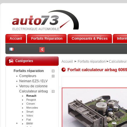
Accueil
Forfaits Réparation
Composants & Pièces
Infor
€
Catégories
Accueil
>
Forfaits réparation
>
Calculateur
Forfait calculateur airbag 606
Forfaits réparation
Compteurs
Neiman EZS / ELV
Verrou de colonne
Calculateur airbag
Renault
Peugeot
Citroen
Mercedes
Smart
Volvo
Fiat
BMW