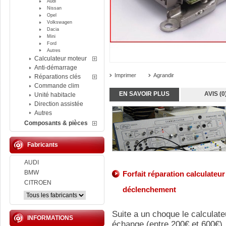
Audi
Nissan
Opel
Volkswagen
Dacia
Mini
Ford
Autres
Calculateur moteur
Anti-démarrage
Imprimer
Agrandir
Réparations clés
Commande clim
EN SAVOIR PLUS
AVIS (0
Unité habitacle
Direction assistée
Autres
Composants & pièces
Fabricants
AUDI
BMW
Forfait réparation calculateu
CITROEN
déclenchement
Suite a un choque le calculate
INFORMATIONS
échange (entre 200€ et 600€).