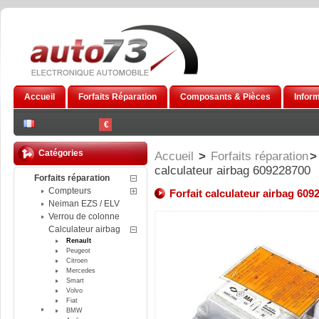
Accueil
Forfaits Réparation
Composants & Pièces
Infor
€
Catégories
Accueil
>
Forfaits réparation
>
calculateur airbag 609228700
Forfaits réparation
Compteurs
Forfait calculateur airbag 609
Neiman EZS / ELV
Verrou de colonne
Calculateur airbag
Renault
Peugeot
Citroen
Mercedes
Smart
Volvo
Fiat
BMW