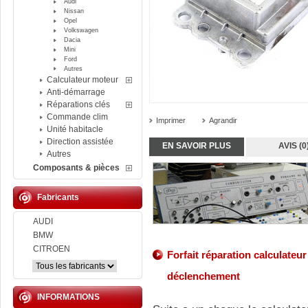
Audi
Nissan
Opel
Volkswagen
Dacia
Mini
Ford
Autres
Calculateur moteur
Anti-démarrage
Réparations clés
Commande clim
Imprimer
Agrandir
Unité habitacle
Direction assistée
EN SAVOIR PLUS
AVIS (0
Autres
Composants & pièces
Fabricants
AUDI
BMW
CITROEN
Forfait réparation calculateu
déclenchement
INFORMATIONS