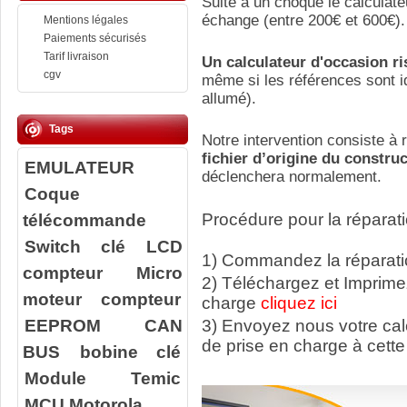
Suite a un choque le calculate
échange (entre 200€ et 600€).
Mentions légales
Paiements sécurisés
Tarif livraison
Un calculateur d'occasion r
cgv
même si les références sont id
allumé).
Tags
Notre intervention consiste à r
fichier d’origine du constru
EMULATEUR
déclenchera normalement.
Coque
télécommande
Procédure pour la réparati
Switch clé
LCD
1) Commandez la réparatio
compteur
Micro
2) Téléchargez et Imprime
moteur compteur
charge
cliquez ici
EEPROM
CAN
3) Envoyez nous votre ca
de prise en charge à cette
BUS
bobine clé
Module Temic
MCU Motorola