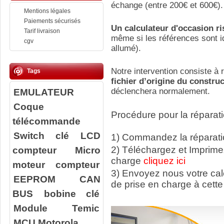
échange (entre 200€ et 600€).
Mentions légales
Paiements sécurisés
Un calculateur d'occasion r
Tarif livraison
même si les références sont id
cgv
allumé).
Notre intervention consiste à r
Tags
fichier d’origine du constru
EMULATEUR
déclenchera normalement.
Coque
Procédure pour la réparati
télécommande
Switch clé
LCD
1) Commandez la réparatio
compteur
Micro
2) Téléchargez et Imprime
charge
cliquez ici
moteur compteur
3) Envoyez nous votre ca
EEPROM
CAN
de prise en charge à cette
BUS
bobine clé
Module Temic
MCU Motorola