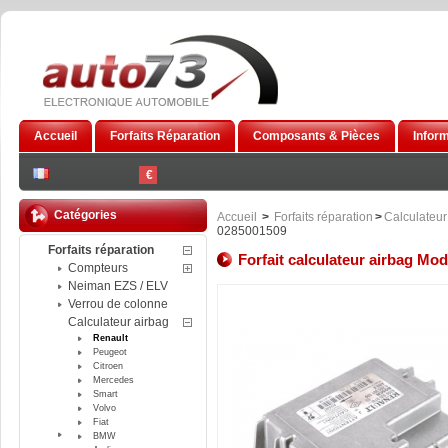
Accueil
Forfaits Réparation
Composants & Pièces
Infor
€
Catégories
Accueil
>
Forfaits réparation
>
Calculateur
0285001509
Forfaits réparation
Forfait calculateur airbag Mo
Compteurs
Neiman EZS / ELV
Verrou de colonne
Calculateur airbag
Renault
Peugeot
Citroen
Mercedes
Smart
Volvo
Fiat
BMW