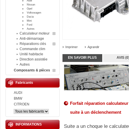
Audi
Nissan
Opel
Volkswagen
Dacia
Mini
Ford
Autres
Calculateur moteur
Anti-démarrage
Réparations clés
Imprimer
Agrandir
Commande clim
Unité habitacle
EN SAVOIR PLUS
AVIS (0
Direction assistée
Autres
Composants & pièces
Fabricants
AUDI
BMW
Forfait réparation calculateu
CITROEN
suite à un déclenchement
INFORMATIONS
Suite a un choque le calculate