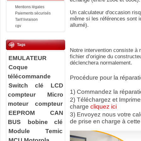
Mentions légales
Un calculateur d'occasion ris
Paiements sécurisés
même si les références sont id
Tarif livraison
allumé).
cgv
Tags
Notre intervention consiste à 
fichier d’origine du constructe
EMULATEUR
déclenchera normalement.
Coque
télécommande
Procédure pour la réparati
Switch clé
LCD
1) Commandez la réparatio
compteur
Micro
2) Téléchargez et Imprime
moteur compteur
charge
cliquez ici
EEPROM
CAN
3) Envoyez nous votre ca
de prise en charge à cette
BUS
bobine clé
Module Temic
MCU Motorola