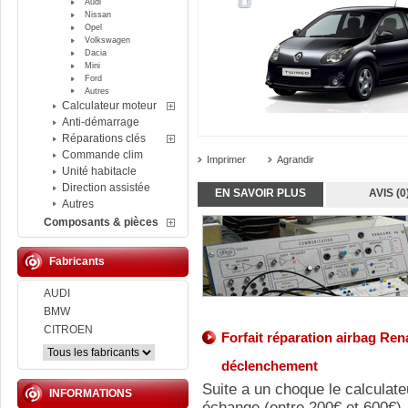
Audi
Nissan
Opel
Volkswagen
Dacia
Mini
Ford
Autres
Calculateur moteur
Anti-démarrage
Réparations clés
Commande clim
Imprimer
Agrandir
Unité habitacle
Direction assistée
EN SAVOIR PLUS
AVIS (0
Autres
Composants & pièces
Fabricants
AUDI
BMW
CITROEN
Forfait
réparation
airbag Rena
déclenchement
Suite a un choque le calculate
INFORMATIONS
échange (entre 200€ et 600€).