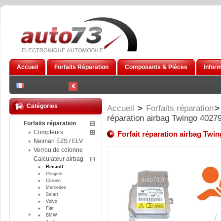
Accueil
Forfaits Réparation
Composants & Pièces
Infor
€
Catégories
Accueil
>
Forfaits réparation
>
réparation airbag Twingo 4027
Forfaits réparation
Compteurs
Forfait réparation airbag Twi
Neiman EZS / ELV
Verrou de colonne
Calculateur airbag
Renault
Peugeot
Citroen
Mercedes
Smart
Volvo
Fiat
BMW