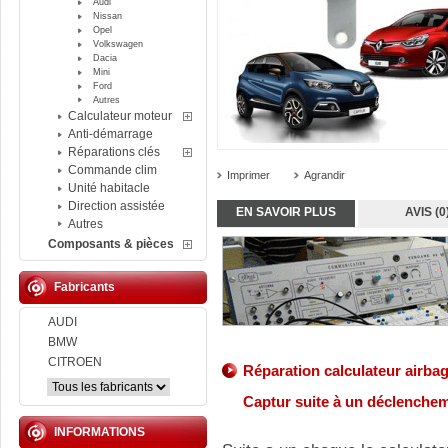
Audi
Nissan
Opel
Volkswagen
Dacia
Mini
Ford
Autres
Calculateur moteur
Anti-démarrage
Réparations clés
Commande clim
Imprimer
Agrandir
Unité habitacle
Direction assistée
EN SAVOIR PLUS
AVIS (0
Autres
Composants & pièces
Fabricants
AUDI
BMW
CITROEN
Réparation calculateur airba
Captur
suite à un déclenche
INFORMATIONS