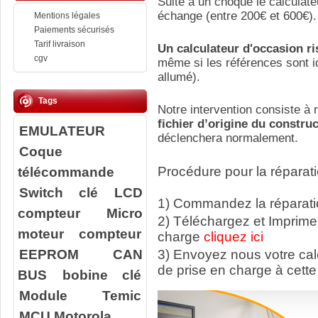
Suite a un choque le calculate
échange (entre 200€ et 600€).
Mentions légales
Paiements sécurisés
Tarif livraison
Un calculateur d'occasion r
cgv
même si les références sont id
allumé).
Tags
Notre intervention consiste à r
fichier d’origine du constru
EMULATEUR
déclenchera normalement.
Coque
télécommande
Procédure pour la réparati
Switch clé
LCD
1) Commandez la réparatio
compteur
Micro
2) Téléchargez et Imprime
moteur compteur
charge
cliquez ici
EEPROM
CAN
3) Envoyez nous votre ca
de prise en charge à cette
BUS
bobine clé
Module Temic
MCU Motorola