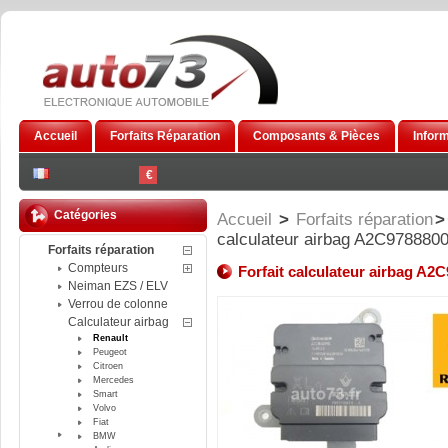
Accueil
Forfaits Réparation
Composants & Pièces
Infor
€
Catégories
Accueil
>
Forfaits réparation
>
calculateur airbag A2C97888
Forfaits réparation
Compteurs
Forfait calculateur airbag A
Neiman EZS / ELV
Verrou de colonne
Calculateur airbag
Renault
Peugeot
Citroen
Mercedes
Smart
Volvo
Fiat
BMW