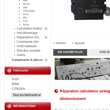
Audi
Nissan
Opel
Volkswagen
Dacia
Mini
Ford
Autres
Calculateur moteur
Anti-démarrage
Réparations clés
Commande clim
Imprimer
Agrandir
Unité habitacle
Direction assistée
EN SAVOIR PLUS
AVIS (0
Autres
Composants & pièces
Fabricants
AUDI
BMW
CITROEN
Réparation calculateur airba
déclenchement
INFORMATIONS