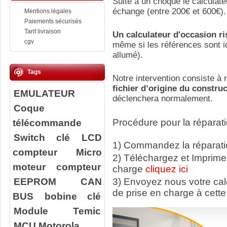
Suite a un choque le calculate
échange (entre 200€ et 600€).
Mentions légales
Paiements sécurisés
Tarif livraison
Un calculateur d'occasion r
cgv
même si les références sont id
allumé).
Tags
Notre intervention consiste à r
fichier d’origine du constru
EMULATEUR
déclenchera normalement.
Coque
télécommande
Procédure pour la réparati
Switch clé
LCD
1) Commandez la réparatio
compteur
Micro
2) Téléchargez et Imprime
moteur compteur
charge
cliquez ici
EEPROM
CAN
3) Envoyez nous votre ca
de prise en charge à cette
BUS
bobine clé
Module Temic
MCU Motorola