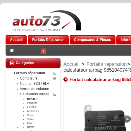
Accueil
Forfaits Réparation
Composants & Pièces
Infor
€
Catégories
Accueil
>
Forfaits réparation
>
calculateur airbag 985104074R
Forfaits réparation
Compteurs
Forfait calculateur airbag 98
Neiman EZS / ELV
Verrou de colonne
Calculateur airbag
Renault
Peugeot
Citroen
Mercedes
Smart
Volvo
Fiat
BMW