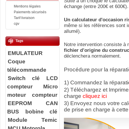
Suite a un choque le calculate
échange (entre 200€ et 600€).
Mentions légales
Paiements sécurisés
Tarif livraison
Un calculateur d'occasion r
cgv
même si les références sont id
allumé).
Tags
Notre intervention consiste à r
fichier d’origine du constru
EMULATEUR
déclenchera normalement.
Coque
télécommande
Procédure pour la réparati
Switch clé
LCD
1) Commandez la réparatio
compteur
Micro
2) Téléchargez et Imprime
moteur compteur
charge
cliquez ici
EEPROM
CAN
3) Envoyez nous votre ca
de prise en charge à cette
BUS
bobine clé
Module Temic
MCU Motorola