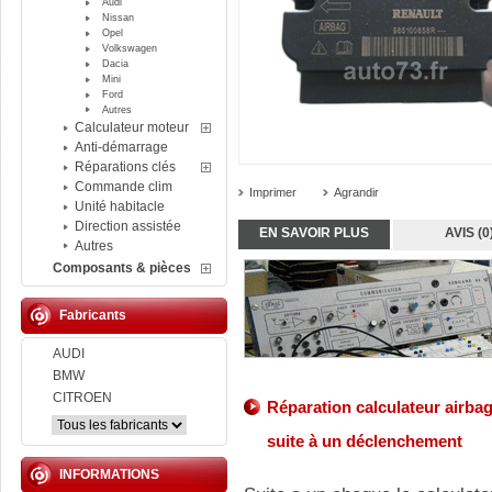
Audi
Nissan
Opel
Volkswagen
Dacia
Mini
Ford
Autres
Calculateur moteur
Anti-démarrage
Réparations clés
Commande clim
Imprimer
Agrandir
Unité habitacle
Direction assistée
EN SAVOIR PLUS
AVIS (0
Autres
Composants & pièces
Fabricants
AUDI
BMW
CITROEN
Réparation calculateur airba
suite à un déclenchement
INFORMATIONS