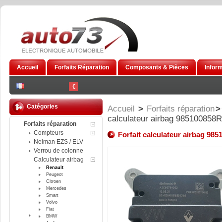
Accueil
Forfaits Réparation
Composants & Pièces
Infor
€
Catégories
Accueil
>
Forfaits réparation
>
calculateur airbag 98510085
Forfaits réparation
Compteurs
Forfait calculateur airbag 9
Neiman EZS / ELV
Verrou de colonne
Calculateur airbag
Renault
Peugeot
Citroen
Mercedes
Smart
Volvo
Fiat
BMW