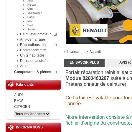
Audi
Nissan
Opel
Volkswagen
Dacia
Mini
Ford
Autres
Calculateur moteur
Anti-démarrage
Réparations clés
Commande clim
Imprimer
Agrandir
Unité habitacle
Direction assistée
EN SAVOIR PLUS
AVIS (0
Autres
Forfait réparation réinitialisat
Composants & pièces
Modus
8200463297
suite à u
Prétensionneur de ceinture).
Fabricants
AUDI
Ce forfait est valable pour to
BMW
l'année
CITROEN
Notre intervention consiste à 
fichier d’origine du construct
INFORMATIONS