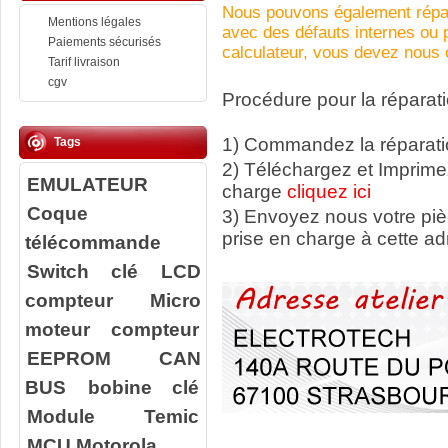
Nous pouvons également répar
Mentions légales
avec des défauts internes ou
Paiements sécurisés
calculateur, vous devez nous c
Tarif livraison
cgv
Procédure pour la réparati
1) Commandez la réparatio
Tags
2) Téléchargez et Imprime
EMULATEUR
charge
cliquez ici
Coque
3) Envoyez nous votre
pi
prise en charge à cette ad
télécommande
Switch clé
LCD
compteur
Micro
moteur compteur
EEPROM
CAN
BUS
bobine clé
Module Temic
MCU Motorola