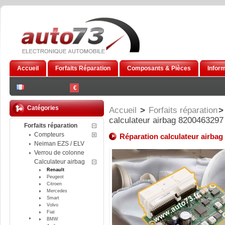
Accueil
Forfaits Réparation
Composants & Pièces
Infor
€
Catégories
Accueil
>
Forfaits réparation
>
calculateur airbag 8200463297
Forfaits réparation
Compteurs
Réparation calculateur airba
Neiman EZS / ELV
Verrou de colonne
Calculateur airbag
Renault
Peugeot
Citroen
Mercedes
Smart
Volvo
Fiat
BMW