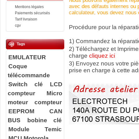
Nous pouvons également répar
avec des défauts internes ou
Mentions légales
calculateur, vous devez nous c
Paiements sécurisés
Tarif livraison
cgv
Procédure pour la réparati
1) Commandez la réparatio
Tags
2) Téléchargez et Imprime
charge
cliquez ici
EMULATEUR
3) Envoyez nous votre
pi
Coque
prise en charge à cette ad
télécommande
Switch clé
LCD
compteur
Micro
moteur compteur
EEPROM
CAN
BUS
bobine clé
Module Temic
MCU Motorola