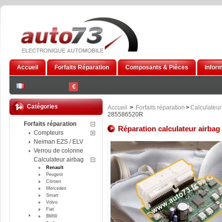
Accueil
Forfaits Réparation
Composants & Pièces
Infor
€
Catégories
Accueil
>
Forfaits réparation
>
Calculateur
285586520R
Forfaits réparation
Réparation calculateur airba
Compteurs
Neiman EZS / ELV
Verrou de colonne
Calculateur airbag
Renault
Peugeot
Citroen
Mercedes
Smart
Volvo
Fiat
BMW