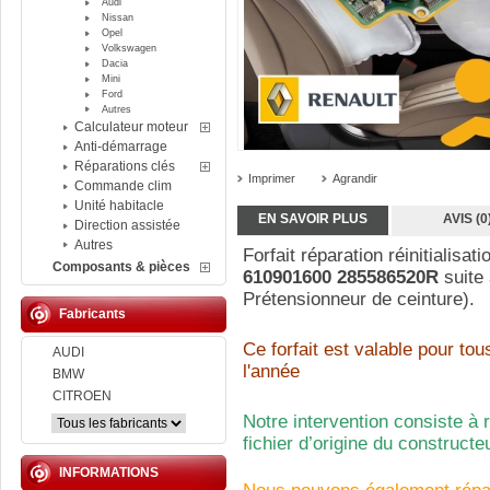
Audi
Nissan
Opel
Volkswagen
Dacia
Mini
Ford
Autres
Calculateur moteur
Anti-démarrage
Réparations clés
Imprimer
Agrandir
Commande clim
Unité habitacle
EN SAVOIR PLUS
AVIS (0
Direction assistée
Autres
Forfait réparation réinitialisat
Composants & pièces
610901600 285586520R
suite 
Prétensionneur de ceinture).
Fabricants
Ce forfait est valable pour to
AUDI
l'année
BMW
CITROEN
Notre intervention consiste à 
fichier d’origine du construct
INFORMATIONS