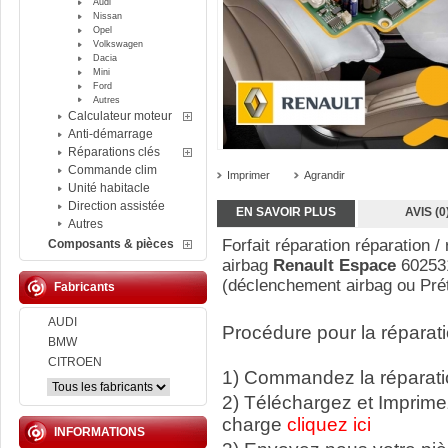
Audi
Nissan
Opel
Volkswagen
Dacia
Mini
Ford
Autres
Calculateur moteur
Anti-démarrage
Réparations clés
Commande clim
Imprimer
Agrandir
Unité habitacle
Direction assistée
EN SAVOIR PLUS
AVIS (0
Autres
Forfait réparation réparation / 
Composants & pièces
airbag
Renault Espace
602531
(déclenchement airbag ou Pré
Fabricants
AUDI
Procédure pour la réparati
BMW
CITROEN
1) Commandez la réparatio
2) Téléchargez et Imprime
charge
cliquez ici
INFORMATIONS