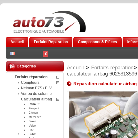
Accueil
Forfaits Réparation
Composants & Pièces
Infor
€
Catégories
Accueil
>
Forfaits réparation
>
calculateur airbag 602531359
Forfaits réparation
Compteurs
Réparation calculateur airba
Neiman EZS / ELV
Verrou de colonne
Calculateur airbag
Renault
Peugeot
Citroen
Mercedes
Smart
Volvo
Fiat
BMW