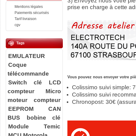
3) Envoyez nous votre
pi
prise en charge à cette ad
Mentions légales
Paiements sécurisés
Tarif livraison
cgv
Tags
EMULATEUR
Coque
télécommande
Vous pouvez nous envoyer votre pièc
Switch clé
LCD
Colissimo suivi simple: 
compteur
Micro
Colissimo suivi recomm
moteur compteur
Chronopost: 30€ (assur
EEPROM
CAN
BUS
bobine clé
Module Temic
MCU Motorola