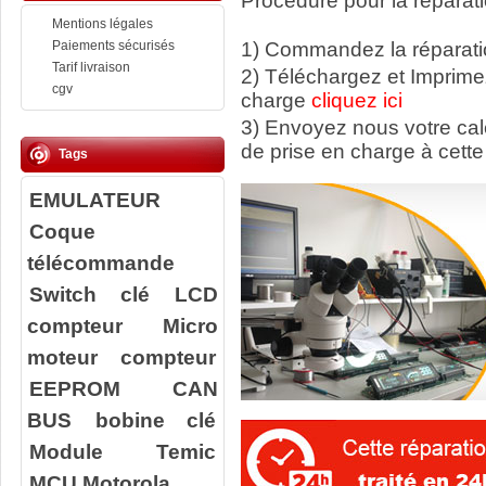
Procédure pour la réparati
Mentions légales
Paiements sécurisés
1) Commandez la réparatio
Tarif livraison
2) Téléchargez et Imprime
cgv
charge
cliquez ici
3) Envoyez nous votre ca
de prise en charge à cette
Tags
EMULATEUR
Coque
télécommande
Switch clé
LCD
compteur
Micro
moteur compteur
EEPROM
CAN
BUS
bobine clé
Module Temic
MCU Motorola