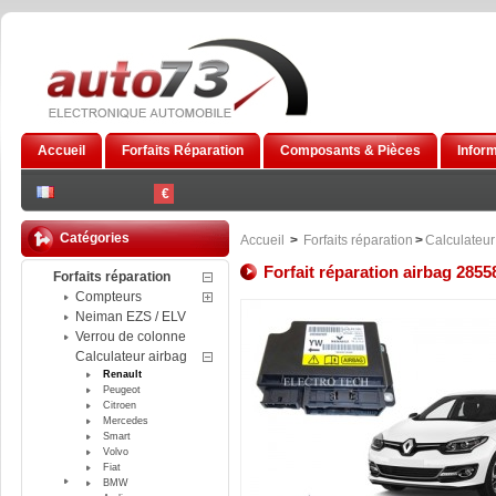
Accueil
Forfaits Réparation
Composants & Pièces
Infor
€
Catégories
Accueil
>
Forfaits réparation
>
Calculateur
Forfait réparation airbag 285
Forfaits réparation
Compteurs
Neiman EZS / ELV
Verrou de colonne
Calculateur airbag
Renault
Peugeot
Citroen
Mercedes
Smart
Volvo
Fiat
BMW