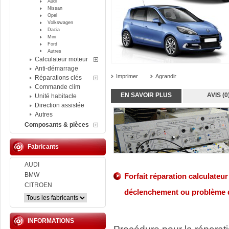
Audi
Nissan
Opel
Volkswagen
Dacia
Mini
Ford
Autres
Calculateur moteur
Anti-démarrage
Imprimer
Agrandir
Réparations clés
Commande clim
EN SAVOIR PLUS
AVIS (0
Unité habitacle
Direction assistée
Autres
Composants & pièces
Fabricants
AUDI
BMW
Forfait
réparation
calculateur
CITROEN
déclenchement ou problème 
INFORMATIONS