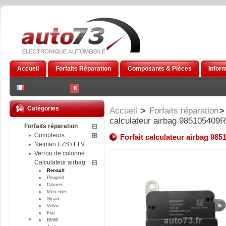
Accueil
Forfaits Réparation
Composants & Pièces
Infor
€
Catégories
Accueil
>
Forfaits réparation
>
calculateur airbag 98510540
Forfaits réparation
Compteurs
Forfait calculateur airbag 9
Neiman EZS / ELV
Verrou de colonne
Calculateur airbag
Renault
Peugeot
Citroen
Mercedes
Smart
Volvo
Fiat
BMW