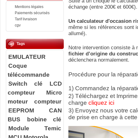
Suite a un choque le calculate
échange (entre 200€ et 600€).
Mentions légales
Paiements sécurisés
Tarif livraison
Un calculateur d'occasion r
cgv
même si les références sont id
allumé).
Tags
Notre intervention consiste à r
fichier d’origine du constru
EMULATEUR
déclenchera normalement.
Coque
télécommande
Procédure pour la réparati
Switch clé
LCD
1) Commandez la réparatio
compteur
Micro
2) Téléchargez et Imprime
moteur compteur
charge
cliquez ici
EEPROM
CAN
3) Envoyez nous votre ca
de prise en charge à cette
BUS
bobine clé
Module Temic
MCU Motorola