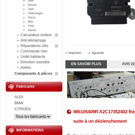
Audi
Nissan
Opel
Volkswagen
Dacia
Mini
Ford
Autres
Calculateur moteur
Anti-démarrage
Réparations clés
Commande clim
Imprimer
Agrandir
Unité habitacle
Direction assistée
EN SAVOIR PLUS
AVIS (0
Autres
Composants & pièces
Fabricants
AUDI
BMW
CITROEN
985105409R A2C17352402 Répa
suite à un déclenchement
INFORMATIONS