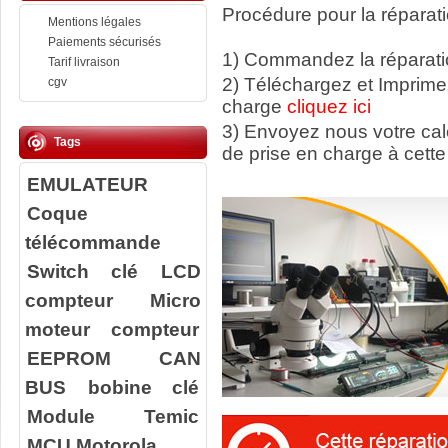
Procédure pour la réparati
Mentions légales
Paiements sécurisés
1) Commandez la réparatio
Tarif livraison
2) Téléchargez et Imprime
cgv
charge
cliquez ici
3) Envoyez nous votre ca
Tags
de prise en charge à cette
EMULATEUR
Coque
télécommande
Switch clé
LCD
compteur
Micro
moteur compteur
EEPROM
CAN
BUS
bobine clé
Module Temic
MCU Motorola