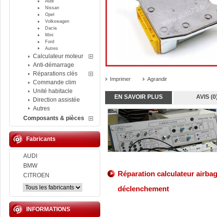
Audi
Nissan
Opel
Volkswagen
Dacia
Mini
Ford
Autres
Calculateur moteur
Anti-démarrage
Réparations clés
Imprimer
Agrandir
Commande clim
Unité habitacle
EN SAVOIR PLUS
AVIS (0
Direction assistée
Autres
Composants & pièces
Fabricants
AUDI
BMW
Réparation calculateur airba
CITROEN
déclenchement
INFORMATIONS