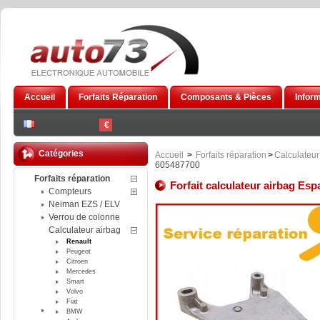
Accueil
Forfaits Réparation
Composants & Pièces
Infor
€
Catégories
Accueil
>
Forfaits réparation
>
Calculateur
605487700
Forfaits réparation
Forfait calculateur airbag Es
Compteurs
Neiman EZS / ELV
Verrou de colonne
Calculateur airbag
Renault
Peugeot
Citroen
Mercedes
Smart
Volvo
Fiat
BMW