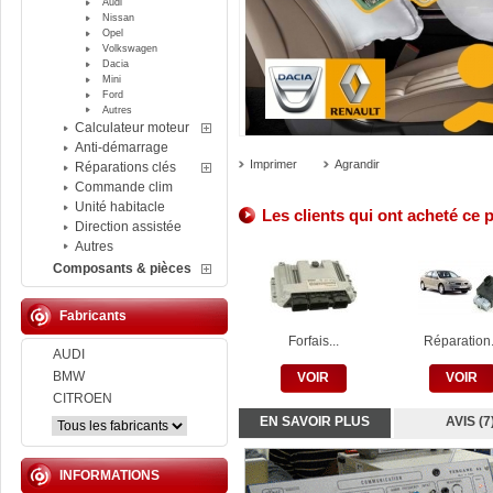
Audi
Nissan
Opel
Volkswagen
Dacia
Mini
Ford
Autres
Calculateur moteur
Anti-démarrage
Imprimer
Agrandir
Réparations clés
Commande clim
Unité habitacle
Les clients qui ont acheté ce 
Direction assistée
Autres
Composants & pièces
Fabricants
Forfais...
Réparation.
AUDI
BMW
VOIR
VOIR
CITROEN
EN SAVOIR PLUS
AVIS (7
INFORMATIONS