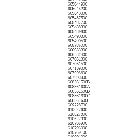
605044900
605045200
605048800
605487500
605487700
605488300
605489900
605490300
605490500
605786000
606083300
606982400
607061300
607061500
607139300
607993600
607993800
608361500B
608361600A
608361600B
608361600C
608361600E
609228700
610627600
610627800
610627900
610795900
610796000
610769100