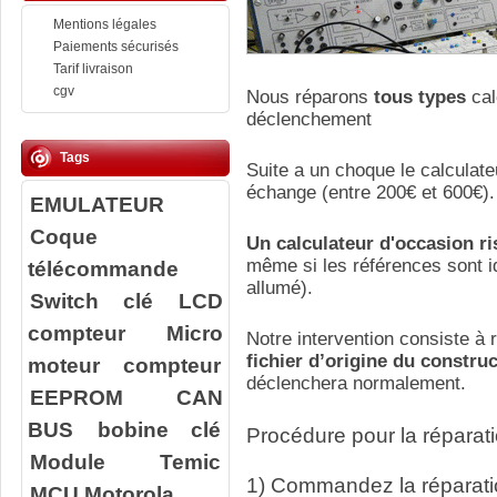
Mentions légales
Paiements sécurisés
Tarif livraison
cgv
Nous réparons
tous types
cal
déclenchement
Tags
Suite a un choque le calculate
échange (entre 200€ et 600€).
EMULATEUR
Coque
Un calculateur d'occasion r
même si les références sont id
télécommande
allumé).
Switch clé
LCD
compteur
Micro
Notre intervention consiste à r
fichier d’origine du constru
moteur compteur
déclenchera normalement.
EEPROM
CAN
BUS
bobine clé
Procédure pour la réparati
Module Temic
1) Commandez la réparatio
MCU Motorola