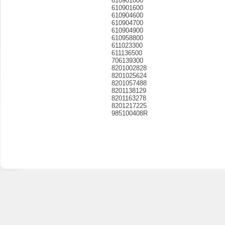
610901000
610901600
610904600
610904700
610904900
610958800
611023300
611136500
706139300
8201002828
8201025624
8201057488
8201138129
8201163278
8201217225
985100408R