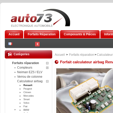
Accueil
Forfaits Réparation
Composants & Pièces
Infor
€
Catégories
Accueil
>
Forfaits réparation
>
Calculateur
Forfait calculateur airbag Ren
Forfaits réparation
Compteurs
Neiman EZS / ELV
Verrou de colonne
Calculateur airbag
Renault
Peugeot
Citroen
Mercedes
Smart
Volvo
Fiat
BMW