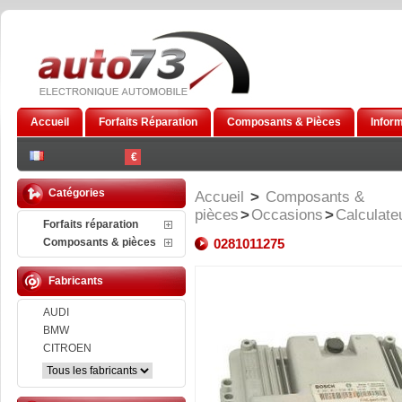
Accueil
Forfaits Réparation
Composants & Pièces
Infor
€
Catégories
Accueil
>
Composants &
pièces
>
Occasions
>
Calculate
Forfaits réparation
Composants & pièces
0281011275
Fabricants
AUDI
BMW
CITROEN