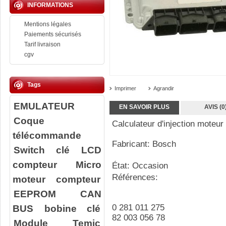
INFORMATIONS
Mentions légales
Paiements sécurisés
Tarif livraison
cgv
Tags
Imprimer
Agrandir
EMULATEUR
EN SAVOIR PLUS
AVIS (0
Coque
Calculateur d'injection moteur
télécommande
Fabricant: Bosch
Switch clé
LCD
compteur
Micro
État: Occasion
Références:
moteur compteur
EEPROM
CAN
BUS
bobine clé
0 281 011 275
82 003 056 78
Module Temic