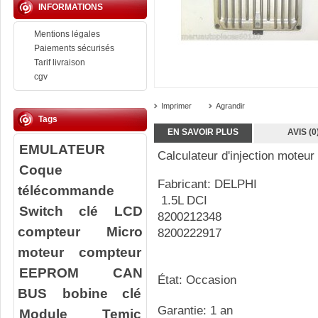
INFORMATIONS
Mentions légales
Paiements sécurisés
Tarif livraison
cgv
Imprimer
Agrandir
Tags
EN SAVOIR PLUS
AVIS (0
EMULATEUR
Calculateur d'injection moteur
Coque
Fabricant: DELPHI
télécommande
1.5L DCI
Switch clé
LCD
8200212348
compteur
Micro
8200222917
moteur compteur
EEPROM
CAN
État: Occasion
BUS
bobine clé
Garantie: 1 an
Module Temic