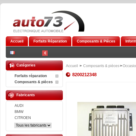
Accueil
Forfaits Réparation
Composants & Pièces
Infor
€
Catégories
Accueil
>
Composants & pièces
>
Occasi
8200212348
Forfaits réparation
Composants & pièces
Fabricants
AUDI
BMW
CITROEN