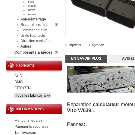
Ford
Mazda
BMW
Autres
Anti-démarrage
Réparations clés
Commande clim
Unité habitacle
Direction assistée
Imprimer
Agrandir
Autres
Composants & pièces
EN SAVOIR PLUS
AVIS (2
Fabricants
AUDI
BMW
CITROEN
Réparation
calculateur
moteu
INFORMATIONS
Vito W639...
Mentions légales
Pannes:
Paiements sécurisés
Tarif livraison