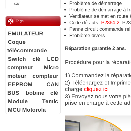
Problème de démarrage
cgv
Problème de démarrage à fr
Ventilateur se met en route 
Tags
Code défauts:
P2364-2
, P2
Panne circuit commande rela
EMULATEUR
Problème divers
Coque
Réparation garantie 2 ans.
télécommande
Switch clé
LCD
Procédure pour la réparati
compteur
Micro
1) Commandez la réparatio
moteur compteur
2) Téléchargez et Imprime
EEPROM
CAN
charge
cliquez ici
BUS
bobine clé
3) Envoyez nous votre
pi
Module Temic
prise en charge à cette ad
MCU Motorola