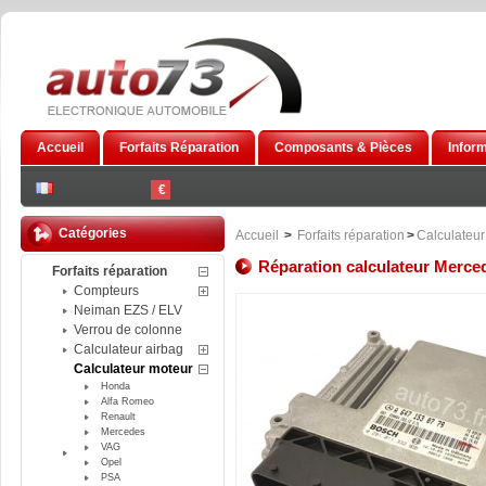
Accueil
Forfaits Réparation
Composants & Pièces
Infor
€
Catégories
Accueil
>
Forfaits réparation
>
Calculateur
Réparation calculateur Merc
Forfaits réparation
Compteurs
Neiman EZS / ELV
Verrou de colonne
Calculateur airbag
Calculateur moteur
Honda
Alfa Romeo
Renault
Mercedes
VAG
Opel
PSA