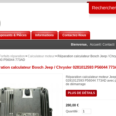
Rechercher
posants & Pièces
Informations
Contactez-Nous
Bienvenue,
Accueil
Contact
Forfaits réparation
>
Calculateur moteur
>
Réparation calculateur Bosch Jeep / Chry
93 P56044 773AD
ation calculateur Bosch Jeep / Chrysler 0281012593 P56044 77
Réparation calculateur moteur Jeep
0281012593 P56044 773AD avec 
de démarrage
PLUS DE DÉTAILS
280,00 €
Quantité :