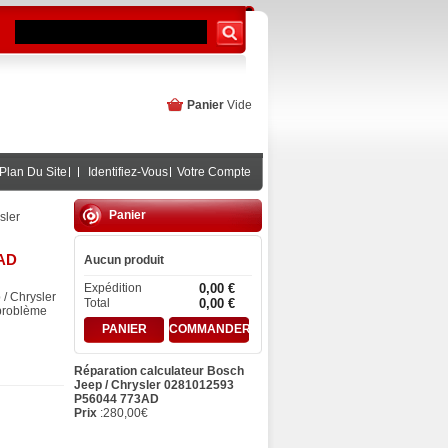
Panier
Vide
Plan Du Site
Identifiez-Vous
Votre Compte
Panier
sler
3AD
Aucun produit
Expédition
0,00 €
 / Chrysler
Total
0,00 €
problème
PANIER
COMMANDER
Réparation calculateur Bosch
Jeep / Chrysler 0281012593
P56044 773AD
Prix
:
280,00
€