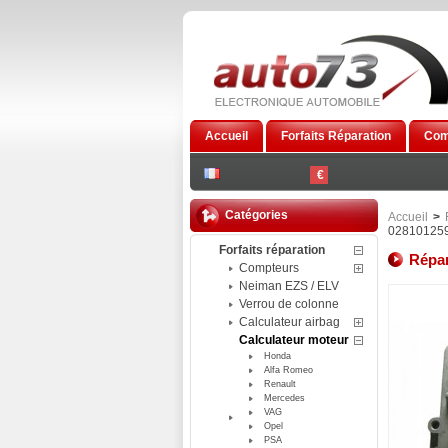
Accueil
Forfaits Réparation
Com
€
Catégories
Accueil
>
02810125
Forfaits réparation
Répar
Compteurs
Neiman EZS / ELV
Verrou de colonne
Calculateur airbag
Calculateur moteur
Honda
Alfa Romeo
Renault
Mercedes
VAG
Opel
PSA