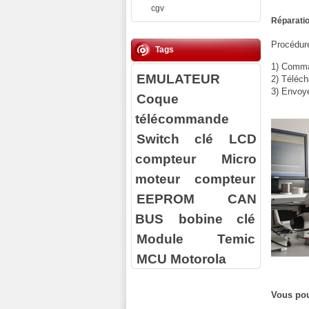
cgv
Réparatio
Procédure
Tags
1) Comman
EMULATEUR
2) Téléch
3) Envoy
Coque
télécommande
Switch clé
LCD
compteur
Micro
moteur compteur
EEPROM
CAN
BUS
bobine clé
Module Temic
MCU Motorola
Vous pou