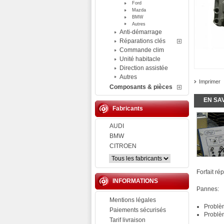
Ford
Mazda
BMW
Autres
Anti-démarrage
Réparations clés
Commande clim
Unité habitacle
Direction assistée
Autres
Imprimer
Composants & pièces
EN SA
Fabricants
AUDI
BMW
CITROEN
Forfait ré
INFORMATIONS
Pannes:
Mentions légales
Problè
Paiements sécurisés
Problè
Tarif livraison