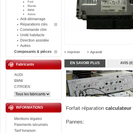
Ford
Mazda
BMW
Autres
Anti-démarrage
Réparations clés
Commande clim
Unité habitacle
Direction assistée
Autres
Composants & pièces
Imprimer
Agrandir
EN SAVOIR PLUS
AVIS (0
Fabricants
AUDI
BMW
CITROEN
INFORMATIONS
Forfait réparation
calculateur
Mentions légales
Pannes:
Paiements sécurisés
Tarif livraison