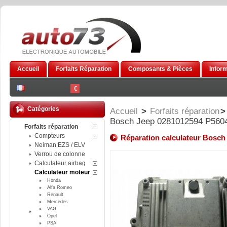
Accueil
Forfaits Réparation
Composants & Pièces
Infor
€
Catégories
Accueil
>
Forfaits réparation
>
Bosch Jeep 0281012594 P560
Forfaits réparation
Compteurs
Réparation calculateur Bosc
Neiman EZS / ELV
Verrou de colonne
Calculateur airbag
Calculateur moteur
Honda
Alfa Romeo
Renault
Mercedes
VAG
Opel
PSA