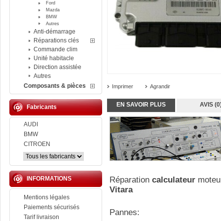
Ford
Mazda
BMW
Autres
Anti-démarrage
Réparations clés
Commande clim
Unité habitacle
Direction assistée
Autres
Composants & pièces
Imprimer
Agrandir
EN SAVOIR PLUS
AVIS (0
Fabricants
AUDI
BMW
CITROEN
INFORMATIONS
Réparation
calculateur
moteu
Vitara
Mentions légales
Paiements sécurisés
Pannes:
Tarif livraison