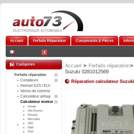
Accueil
Forfaits Réparation
Composants & Pièces
Infor
€
Catégories
Accueil
>
Forfaits réparation
>
Suzuki 0281012569
Forfaits réparation
Compteurs
Réparation calculateur Suzuk
Neiman EZS / ELV
Verrou de colonne
Calculateur airbag
Calculateur moteur
Honda
Alfa Romeo
Renault
Mercedes
VAG
Opel
PSA