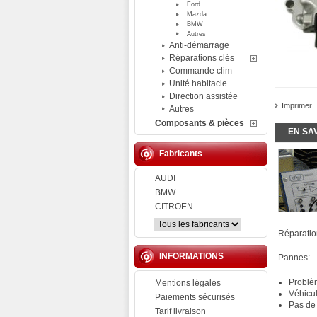
Ford
Mazda
BMW
Autres
Anti-démarrage
Réparations clés
Commande clim
Unité habitacle
Direction assistée
Imprimer
Autres
Composants & pièces
EN SA
Fabricants
AUDI
BMW
CITROEN
Réparati
INFORMATIONS
Pannes:
Problè
Mentions légales
Véhicul
Paiements sécurisés
Pas de
Tarif livraison