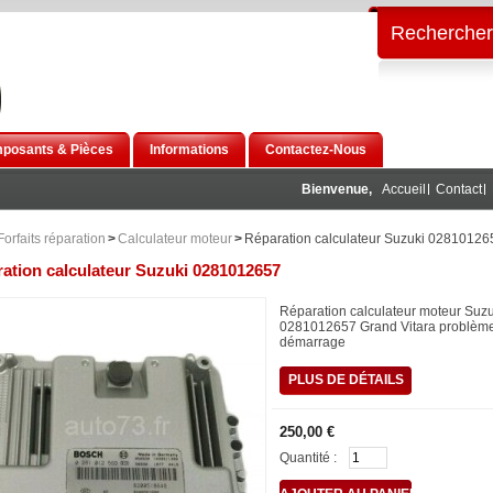
Rechercher
posants & Pièces
Informations
Contactez-Nous
Bienvenue,
Accueil
Contact
Forfaits réparation
>
Calculateur moteur
>
Réparation calculateur Suzuki 02810126
ation calculateur Suzuki 0281012657
Réparation calculateur moteur
Suzu
0281012657 Grand Vitara problèm
démarrage
PLUS DE DÉTAILS
250,00 €
Quantité :