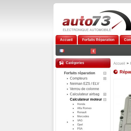
Accueil
Forfaits Réparation
Com
€
Catégories
Accueil
>
Répar
Forfaits réparation
Compteurs
Neiman EZS / ELV
Verrou de colonne
Calculateur airbag
Calculateur moteur
Honda
Alfa Romeo
Renault
Mercedes
VAG
Opel
PSA