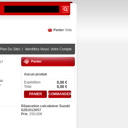
Panier
Vide
Plan Du Site
Identifiez-Vous
Votre Compte
Panier
57
Aucun produit
ki
Expédition
0,00 €
e
Total
0,00 €
PANIER
COMMANDER
Réparation calculateur Suzuki
0281012657
Prix
:
250,00
€