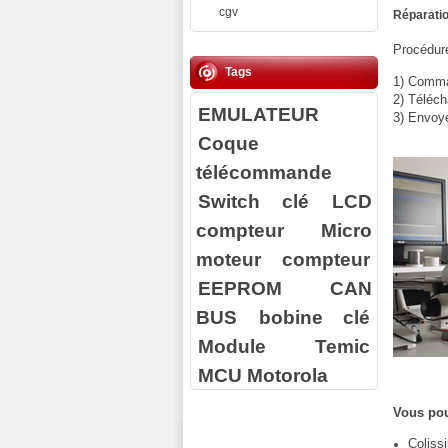
cgv
Réparatio
Procédure
Tags
1) Comman
2) Téléch
EMULATEUR
3) Envoy
Coque
télécommande
Switch clé
LCD
compteur
Micro
moteur compteur
EEPROM
CAN
BUS
bobine clé
Module Temic
MCU Motorola
Vous pou
Coliss