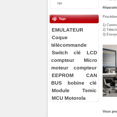
cgv
Réparatio
Procédure
Tags
1) Comman
EMULATEUR
2) Téléch
3) Envoy
Coque
télécommande
Switch clé
LCD
compteur
Micro
moteur compteur
EEPROM
CAN
BUS
bobine clé
Module Temic
MCU Motorola
Vous pou