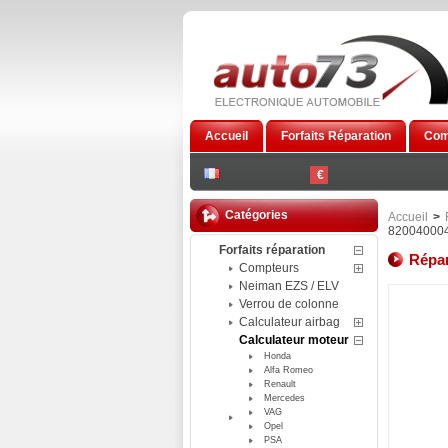
Accueil
Forfaits Réparation
Com
€
Catégories
Accueil
>
820040004
Forfaits réparation
Répar
Compteurs
Neiman EZS / ELV
Verrou de colonne
Calculateur airbag
Calculateur moteur
Honda
Alfa Romeo
Renault
Mercedes
VAG
Opel
PSA