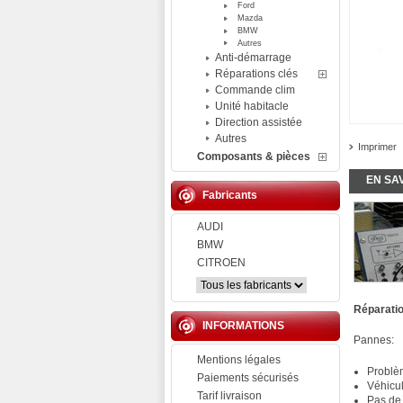
Ford
Mazda
BMW
Autres
Anti-démarrage
Réparations clés
Commande clim
Unité habitacle
Direction assistée
Autres
Imprimer
Composants & pièces
EN SA
Fabricants
AUDI
BMW
CITROEN
Réparatio
INFORMATIONS
Pannes:
Mentions légales
Problè
Paiements sécurisés
Véhicu
Tarif livraison
Pas de