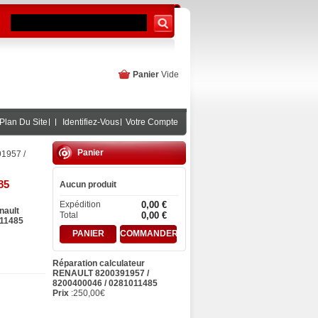
Panier
Vide
Plan Du Site
Identifiez-Vous
Votre Compte
Panier
1957 /
85
Aucun produit
Expédition
0,00 €
nault
Total
0,00 €
011485
PANIER
COMMANDER
Réparation calculateur
RENAULT 8200391957 /
8200400046 / 0281011485
Prix
:
250,00
€