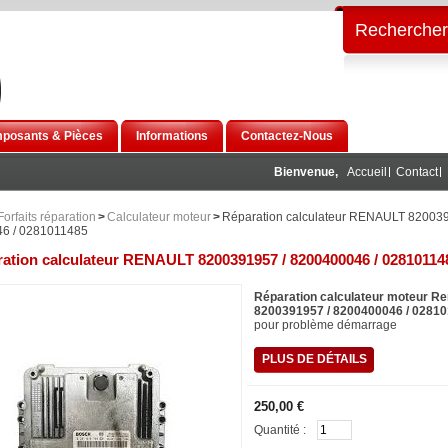
Rechercher
posants & Pièces
Informations
Contactez-Nous
Bienvenue,
Accueil
Contact
Forfaits réparation
>
Calculateur moteur
>
Réparation calculateur RENAULT 820039
6 / 0281011485
ation calculateur RENAULT 8200391957 / 8200400046 / 02810114
Réparation calculateur moteur Re
8200391957 / 8200400046 / 0281
pour problème démarrage
PLUS DE DÉTAILS
250,00 €
Quantité :