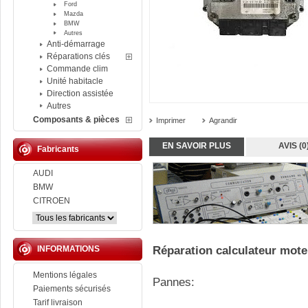
Ford
Mazda
BMW
Autres
Anti-démarrage
Réparations clés
Commande clim
Unité habitacle
Direction assistée
Autres
Composants & pièces
Imprimer
Agrandir
EN SAVOIR PLUS
AVIS (0
Fabricants
AUDI
BMW
CITROEN
INFORMATIONS
Réparation calculateur mote
Mentions légales
Pannes:
Paiements sécurisés
Tarif livraison