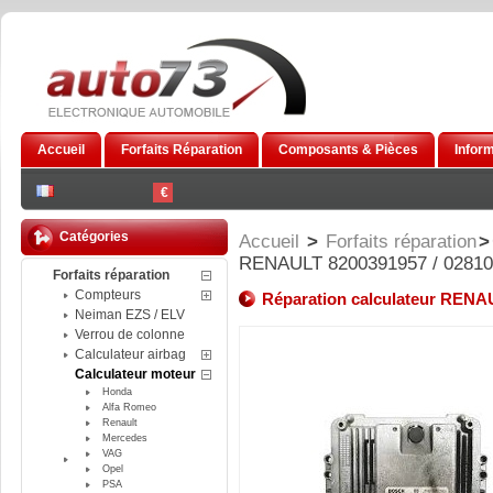
Accueil
Forfaits Réparation
Composants & Pièces
Infor
€
Catégories
Accueil
>
Forfaits réparation
>
RENAULT 8200391957 / 02810
Forfaits réparation
Compteurs
Réparation calculateur RENA
Neiman EZS / ELV
Verrou de colonne
Calculateur airbag
Calculateur moteur
Honda
Alfa Romeo
Renault
Mercedes
VAG
Opel
PSA