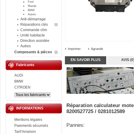
Ford
Mazda
BMW
Autres
Anti-démarrage
Réparations clés
Commande clim
Unité habitacle
Direction assistée
Autres
Imprimer
Agrandir
Composants & pièces
EN SAVOIR PLUS
AVIS (0
Fabricants
AUDI
BMW
CITROEN
Réparation calculateur mo
INFORMATIONS
8200527725 / 0281012589
Mentions légales
Pannes:
Paiements sécurisés
Tarif livraison