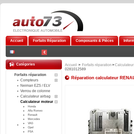
Accueil
Forfaits Réparation
Composants & Pièces
Infor
€
Catégories
Accueil
>
Forfaits réparation
>
Calculateur
0281012589
Forfaits réparation
Réparation calculateur RENA
Compteurs
Neiman EZS / ELV
Verrou de colonne
Calculateur airbag
Calculateur moteur
Honda
Alfa Romeo
Renault
Mercedes
VAG
Opel
PSA