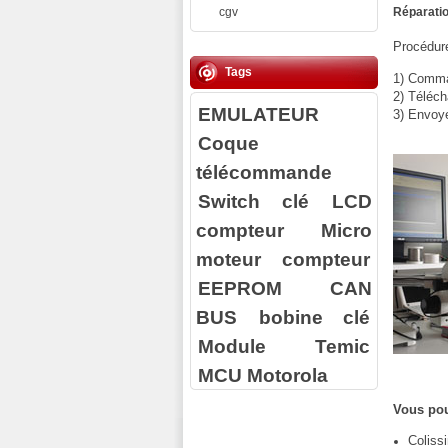
cgv
Réparatio
Procédure
Tags
1) Comman
2) Téléch
EMULATEUR
3) Envoy
Coque
télécommande
Switch clé
LCD
compteur
Micro
moteur compteur
EEPROM
CAN
BUS
bobine clé
Module Temic
MCU Motorola
Vous pou
Coliss