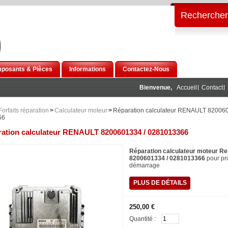
Rechercher
posants & Pièces
Informations
Contactez-Nous
Bienvenue,
Accueil
Contact
Forfaits réparation
>
Calculateur moteur
>
Réparation calculateur RENAULT 820060
66
ation calculateur RENAULT 8200601334 / 0281013366
Réparation calculateur moteur Re
8200601334 / 0281013366
pour p
démarrage
PLUS DE DÉTAILS
250,00 €
Quantité :