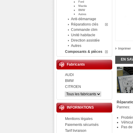
Ford
Mazda
BMW
Autres
Anti-démarrage
Réparations clés
Commande clim
Unité habitacle
Direction assistée
Autres
Imprimer
Composants & pièces
EN SA
Fabricants
AUDI
BMW
CITROEN
Réparati
Pannes:
INFORMATIONS
Problè
Mentions légales
Véhicu
Paiements sécurisés
Pas de
Tarif livraison