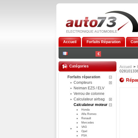
Accueil
Forfaits Réparation
Com
€
Catégories
Accueil
>
02810133
Forfaits réparation
Répar
Compteurs
Neiman EZS / ELV
Verrou de colonne
Calculateur airbag
Calculateur moteur
Honda
Alfa Romeo
Renault
Mercedes
VAG
Opel
PSA