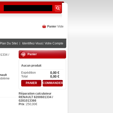
Panier
Vide
Plan Du Site
Identifiez-Vous
Votre Compte
Panier
1334 /
Aucun produit
Expédition
0,00 €
nault
Total
0,00 €
roblème
PANIER
COMMANDER
Réparation calculateur
RENAULT 8200601334 /
0281013366
Prix
:
250,00
€