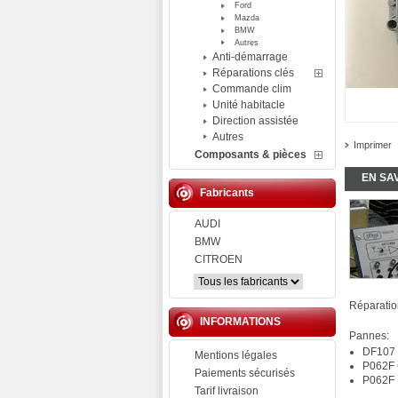
Ford
Mazda
BMW
Autres
Anti-démarrage
Réparations clés
Commande clim
Unité habitacle
Direction assistée
Autres
Imprimer
Composants & pièces
EN SA
Fabricants
AUDI
BMW
CITROEN
Réparatio
INFORMATIONS
Pannes:
DF107
Mentions légales
P062F
Paiements sécurisés
P062F
Tarif livraison