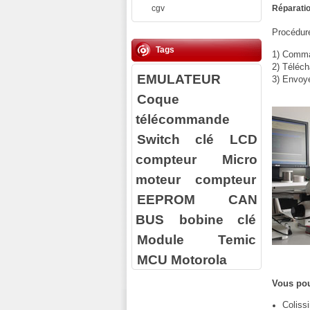
cgv
Réparatio
Procédure
Tags
1) Comman
2) Téléch
EMULATEUR
3) Envoy
Coque
télécommande
Switch clé
LCD
compteur
Micro
moteur compteur
EEPROM
CAN
BUS
bobine clé
Module Temic
MCU Motorola
Vous pou
Coliss