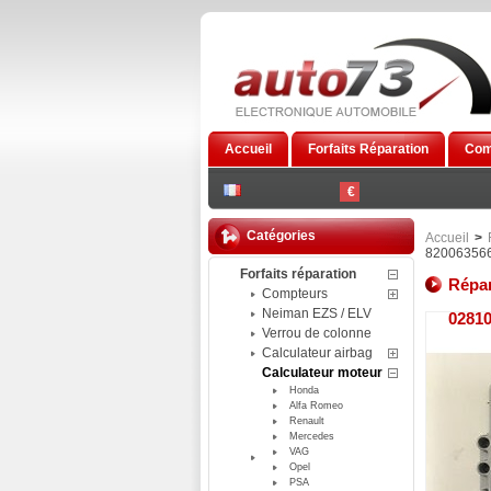
Accueil
Forfaits Réparation
Com
€
Catégories
Accueil
>
82006356
Forfaits réparation
Répar
Compteurs
Neiman EZS / ELV
0281
Verrou de colonne
Calculateur airbag
Calculateur moteur
Honda
Alfa Romeo
Renault
Mercedes
VAG
Opel
PSA