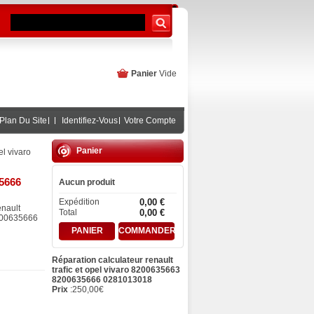
Panier
Vide
Plan Du Site
Identifiez-Vous
Votre Compte
Panier
el vivaro
35666
Aucun produit
Expédition
0,00 €
enault
Total
0,00 €
8200635666
PANIER
COMMANDER
Réparation calculateur renault
trafic et opel vivaro 8200635663
8200635666 0281013018
Prix
:
250,00
€