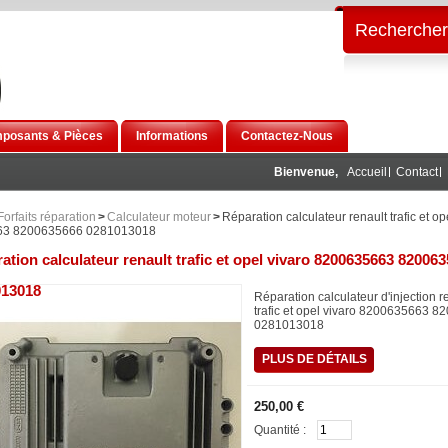
Rechercher
posants & Pièces
Informations
Contactez-Nous
Bienvenue,
Accueil
Contact
Forfaits réparation
>
Calculateur moteur
>
Réparation calculateur renault trafic et op
63 8200635666 0281013018
ation calculateur renault trafic et opel vivaro 8200635663 82006
013018
Réparation calculateur d'injection r
trafic et opel vivaro 8200635663 
0281013018
PLUS DE DÉTAILS
250,00 €
Quantité :