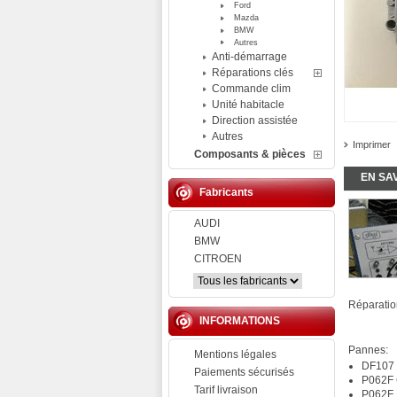
Ford
Mazda
BMW
Autres
Anti-démarrage
Réparations clés
Commande clim
Unité habitacle
Direction assistée
Autres
Imprimer
Composants & pièces
EN SA
Fabricants
AUDI
BMW
CITROEN
Réparatio
INFORMATIONS
Pannes:
Mentions légales
DF107 M
Paiements sécurisés
P062F C
Tarif livraison
P062F