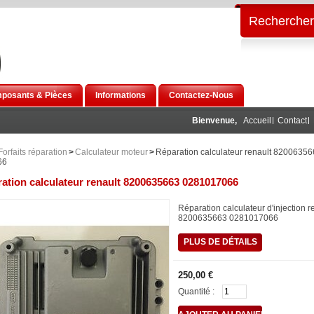
Rechercher
posants & Pièces
Informations
Contactez-Nous
Bienvenue,
Accueil
Contact
Forfaits réparation
>
Calculateur moteur
>
Réparation calculateur renault 8200635
66
ation calculateur renault 8200635663 0281017066
Réparation calculateur d'injection r
8200635663 0281017066
PLUS DE DÉTAILS
250,00 €
Quantité :