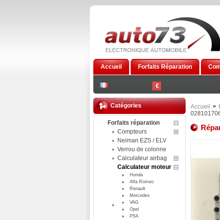
Accueil
Forfaits Réparation
Com
€
Catégories
Accueil
>
02810170
Forfaits réparation
Répar
Compteurs
Neiman EZS / ELV
Verrou de colonne
Calculateur airbag
Calculateur moteur
Honda
Alfa Romeo
Renault
Mercedes
VAG
Opel
PSA