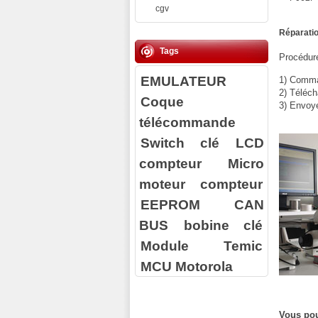
cgv
Réparatio
Tags
Procédure
EMULATEUR
1) Comman
2) Téléch
Coque
3) Envoy
télécommande
Switch clé
LCD
compteur
Micro
moteur compteur
EEPROM
CAN
BUS
bobine clé
Module Temic
MCU Motorola
Vous pou