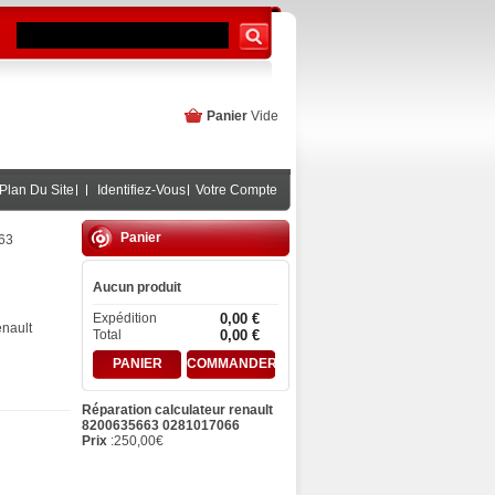
Panier
Vide
Plan Du Site
Identifiez-Vous
Votre Compte
Panier
663
Aucun produit
Expédition
0,00 €
enault
Total
0,00 €
PANIER
COMMANDER
Réparation calculateur renault
8200635663 0281017066
Prix
:
250,00
€