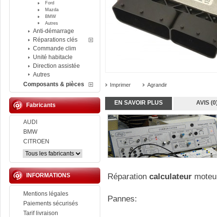
Ford
Mazda
BMW
Autres
Anti-démarrage
Réparations clés
Commande clim
Unité habitacle
Direction assistée
Autres
Composants & pièces
Imprimer
Agrandir
EN SAVOIR PLUS
AVIS (0
Fabricants
AUDI
BMW
CITROEN
INFORMATIONS
Réparation
calculateur
moteu
Mentions légales
Pannes:
Paiements sécurisés
Tarif livraison