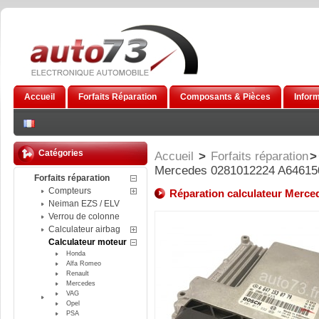
Accueil
Forfaits Réparation
Composants & Pièces
Infor
Catégories
Accueil
>
Forfaits réparation
>
Mercedes 0281012224 A64615
Forfaits réparation
Compteurs
Réparation calculateur Merc
Neiman EZS / ELV
Verrou de colonne
Calculateur airbag
Calculateur moteur
Honda
Alfa Romeo
Renault
Mercedes
VAG
Opel
PSA