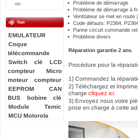
Problème de démarrage
cgv
Problème de démarrage à fr
Ventilateur se met en route 
Tags
Code défauts: P2364, P236
Panne circuit commande rela
EMULATEUR
Problème divers
Coque
Réparation garantie 2 ans.
télécommande
Switch clé
LCD
Procédure pour la réparati
compteur
Micro
1) Commandez la réparatio
moteur compteur
2) Téléchargez et Imprime
EEPROM
CAN
charge
cliquez ici
BUS
bobine clé
3) Envoyez nous votre
pi
Module Temic
prise en charge à cette ad
MCU Motorola