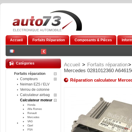
Accueil
Forfaits Réparation
Composants & Pièces
Infor
€
Catégories
Accueil
>
Forfaits réparation
>
Mercedes 0281012360 A64615
Forfaits réparation
Compteurs
Réparation calculateur Merc
Neiman EZS / ELV
Verrou de colonne
Calculateur airbag
Calculateur moteur
Honda
Alfa Romeo
Renault
Mercedes
VAG
Opel
PSA