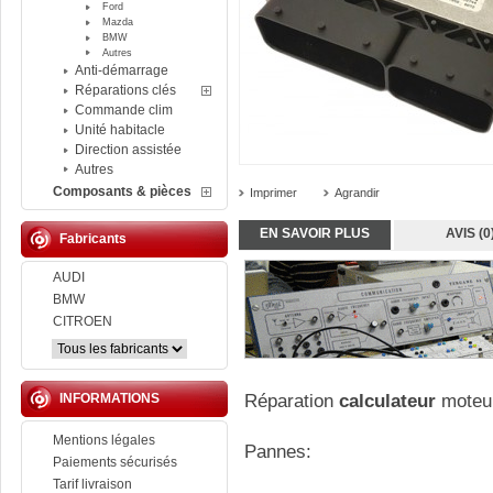
Ford
Mazda
BMW
Autres
Anti-démarrage
Réparations clés
Commande clim
Unité habitacle
Direction assistée
Autres
Composants & pièces
Imprimer
Agrandir
EN SAVOIR PLUS
AVIS (0
Fabricants
AUDI
BMW
CITROEN
INFORMATIONS
Réparation
calculateur
moteu
Mentions légales
Pannes:
Paiements sécurisés
Tarif livraison