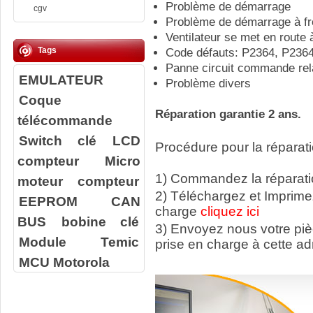
Problème de démarrage
cgv
Problème de démarrage à fr
Ventilateur se met en route 
Tags
Code défauts: P2364, P236
Panne circuit commande rela
EMULATEUR
Problème divers
Coque
Réparation garantie 2 ans.
télécommande
Switch clé
LCD
Procédure pour la réparati
compteur
Micro
1) Commandez la réparatio
moteur compteur
2) Téléchargez et Imprime
EEPROM
CAN
charge
cliquez ici
BUS
bobine clé
3) Envoyez nous votre
pi
Module Temic
prise en charge à cette ad
MCU Motorola