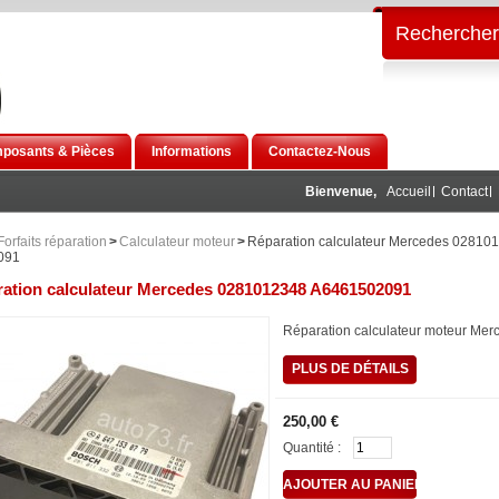
Rechercher
posants & Pièces
Informations
Contactez-Nous
Bienvenue,
Accueil
Contact
Forfaits réparation
>
Calculateur moteur
>
Réparation calculateur Mercedes 02810
091
ation calculateur Mercedes 0281012348 A6461502091
Réparation calculateur moteur Mer
PLUS DE DÉTAILS
250,00 €
Quantité :