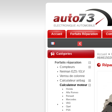
Accueil
Forfaits Réparation
Com
€
Catégories
Accueil
>
A6461502
Forfaits réparation
Répar
Compteurs
Neiman EZS / ELV
Verrou de colonne
Calculateur airbag
Calculateur moteur
Honda
Alfa Romeo
Renault
Mercedes
VAG
Opel
PSA