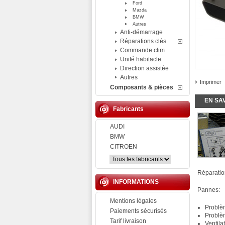
Ford
Mazda
BMW
Autres
Anti-démarrage
Réparations clés
Commande clim
Unité habitacle
Direction assistée
Autres
Imprimer
Composants & pièces
EN SA
Fabricants
AUDI
BMW
CITROEN
Réparati
INFORMATIONS
Pannes:
Mentions légales
Problè
Paiements sécurisés
Problè
Tarif livraison
Ventila