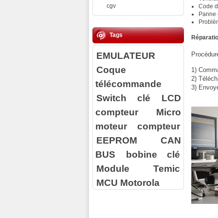
cgv
Code d
Panne c
Problè
Tags
Réparatio
EMULATEUR
Procédure
Coque
1) Comman
2) Téléch
télécommande
3) Envoy
Switch clé
LCD
compteur
Micro
moteur compteur
EEPROM
CAN
BUS
bobine clé
Module Temic
MCU Motorola