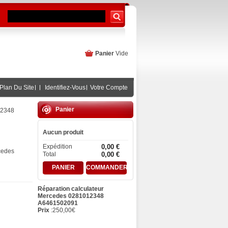
Panier
Vide
Plan Du Site
Identifiez-Vous
Votre Compte
Panier
12348
Aucun produit
Expédition
0,00 €
cedes
Total
0,00 €
PANIER
COMMANDER
Réparation calculateur
Mercedes 0281012348
A6461502091
Prix
:
250,00
€