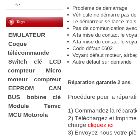
cgv
Problème de démarrage
Véhicule ne démarre pas de
Le démarreur se lance mais
Tags
Pas de communication avec 
EMULATEUR
A la mise du contact le voy
A la mise du contact le voya
Coque
Code défaut 0602
télécommande
Voyant défaut moteur, airba
Switch clé
LCD
Autre défaut sur demande
compteur
Micro
moteur compteur
Réparation garantie 2 ans.
EEPROM
CAN
BUS
bobine clé
Procédure pour la réparati
Module Temic
1) Commandez la réparatio
MCU Motorola
2) Téléchargez et Imprime
charge
cliquez ici
3) Envoyez nous votre
pi