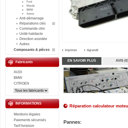
Ford
Mazda
BMW
Autres
Anti-démarrage
Réparations clés
Commande clim
Unité habitacle
Direction assistée
Autres
Composants & pièces
Imprimer
Agrandir
EN SAVOIR PLUS
AVIS (0
Fabricants
AUDI
BMW
CITROEN
INFORMATIONS
Réparation calculateur mote
Mentions légales
Paiements sécurisés
Pannes:
Tarif livraison