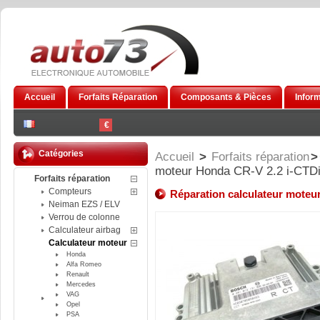
Accueil
Forfaits Réparation
Composants & Pièces
Infor
€
Catégories
Accueil
>
Forfaits réparation
>
moteur Honda CR-V 2.2 i-CTD
Forfaits réparation
Compteurs
Réparation calculateur moteu
Neiman EZS / ELV
Verrou de colonne
Calculateur airbag
Calculateur moteur
Honda
Alfa Romeo
Renault
Mercedes
VAG
Opel
PSA