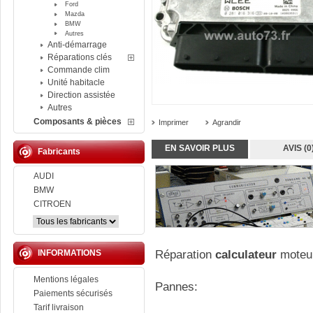
Ford
Mazda
BMW
Autres
Anti-démarrage
Réparations clés
Commande clim
Unité habitacle
Direction assistée
Autres
Composants & pièces
Imprimer
Agrandir
EN SAVOIR PLUS
AVIS (0
Fabricants
AUDI
BMW
CITROEN
INFORMATIONS
Réparation
calculateur
moteu
Mentions légales
Pannes:
Paiements sécurisés
Tarif livraison