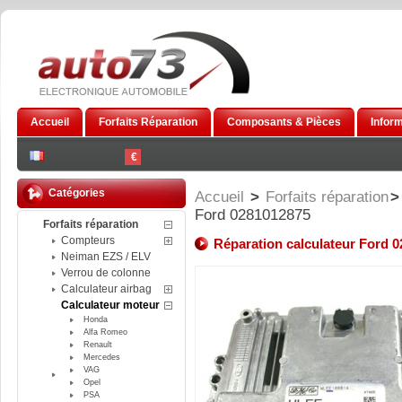
Accueil
Forfaits Réparation
Composants & Pièces
Infor
€
Catégories
Accueil
>
Forfaits réparation
>
Ford 0281012875
Forfaits réparation
Compteurs
Réparation calculateur Ford 
Neiman EZS / ELV
Verrou de colonne
Calculateur airbag
Calculateur moteur
Honda
Alfa Romeo
Renault
Mercedes
VAG
Opel
PSA