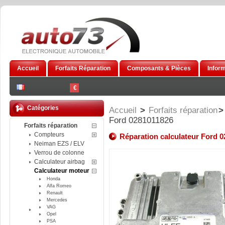
Accueil
Forfaits Réparation
Composants & Pièces
Infor
€
Catégories
Accueil
>
Forfaits réparation
>
Ford 0281011826
Forfaits réparation
Compteurs
Réparation calculateur Ford 
Neiman EZS / ELV
Verrou de colonne
Calculateur airbag
Calculateur moteur
Honda
Alfa Romeo
Renault
Mercedes
VAG
Opel
PSA