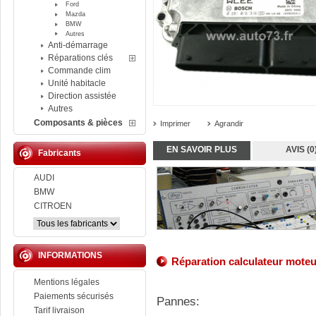
Ford
Mazda
BMW
Autres
Anti-démarrage
Réparations clés
Commande clim
Unité habitacle
Direction assistée
Autres
Composants & pièces
Imprimer
Agrandir
EN SAVOIR PLUS
AVIS (0
Fabricants
AUDI
BMW
CITROEN
INFORMATIONS
Réparation
calculateur
moteu
Mentions légales
Paiements sécurisés
Pannes:
Tarif livraison