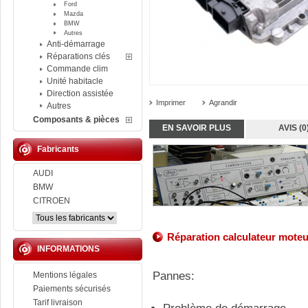
Ford
Mazda
BMW
Autres
Anti-démarrage
Réparations clés
Commande clim
Unité habitacle
Direction assistée
Imprimer
Agrandir
Autres
Composants & pièces
EN SAVOIR PLUS
AVIS (0
Fabricants
AUDI
BMW
CITROEN
Réparation
calculateur
moteu
INFORMATIONS
Pannes:
Mentions légales
Paiements sécurisés
Tarif livraison