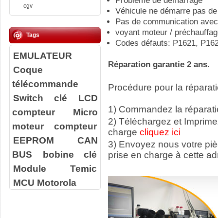
Problème de démarrage
cgv
Véhicule ne démarre pas de
Pas de communication avec 
voyant moteur / préchauffag
Tags
Codes défauts: P1621, P16
EMULATEUR
Réparation garantie 2 ans.
Coque
télécommande
Procédure pour la réparati
Switch clé
LCD
1) Commandez la réparatio
compteur
Micro
2) Téléchargez et Imprime
moteur compteur
charge
cliquez ici
EEPROM
CAN
3) Envoyez nous votre
pi
BUS
bobine clé
prise en charge à cette ad
Module Temic
MCU Motorola