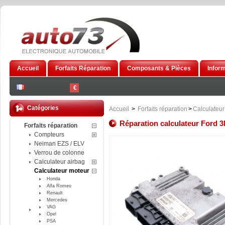
Accueil
Forfaits Réparation
Composants & Pièces
Infor
€
Catégories
Accueil
>
Forfaits réparation
>
Calculateur
Réparation calculateur Ford
Forfaits réparation
Compteurs
Neiman EZS / ELV
Verrou de colonne
Calculateur airbag
Calculateur moteur
Honda
Alfa Romeo
Renault
Mercedes
VAG
Opel
PSA